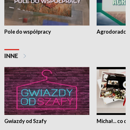
Pole do współpracy
Agrodoradcy 
INNE
Gwiazdy od Szafy
Michał... co dz