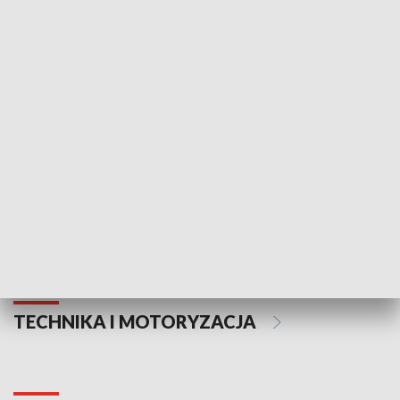
KULTURA I SZTUKA
Informator kulturalny
Drzwi do kult
TECHNIKA I MOTORYZACJA