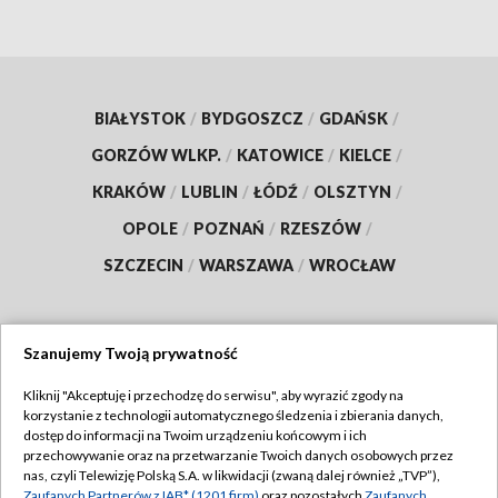
BIAŁYSTOK
/
BYDGOSZCZ
/
GDAŃSK
/
GORZÓW WLKP.
/
KATOWICE
/
KIELCE
/
KRAKÓW
/
LUBLIN
/
ŁÓDŹ
/
OLSZTYN
/
OPOLE
/
POZNAŃ
/
RZESZÓW
/
SZCZECIN
/
WARSZAWA
/
WROCŁAW
Szanujemy Twoją prywatność
Dołącz do nas:
Kliknij "Akceptuję i przechodzę do serwisu", aby wyrazić zgody na
korzystanie z technologii automatycznego śledzenia i zbierania danych,
TVP
dostęp do informacji na Twoim urządzeniu końcowym i ich
Abonament TVP
przechowywanie oraz na przetwarzanie Twoich danych osobowych przez
Regulamin TVP
nas, czyli Telewizję Polską S.A. w likwidacji (zwaną dalej również „TVP”),
Emisja w TVP
Zaufanych Partnerów z IAB* (1201 firm)
oraz pozostałych
Zaufanych
Polityka prywatności