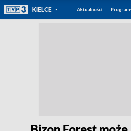
POWRÓT DO
KIELCE
Aktualności
Program
TVP REGIONY
Bizon Forest może