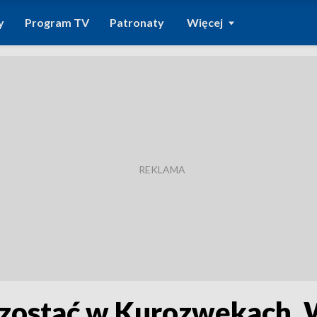
y
Program TV
Patronaty
Więcej
 zostać w Kurozwękach.