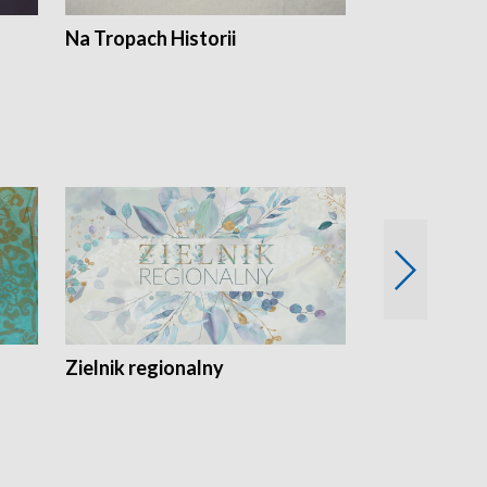
Na Tropach Historii
Szept ziemi
Zielnik regionalny
EkoLogiczni