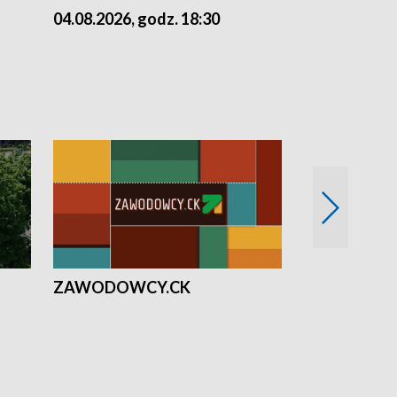
04.08.2026, godz. 18:30
03.08.2026, 
ZAWODOWCY.CK
Solidarni z U