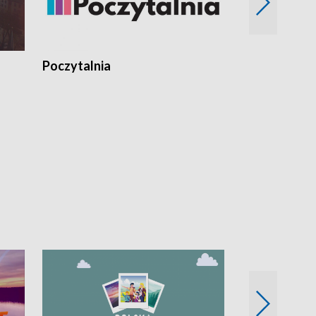
Poczytalnia
Koncerty TV