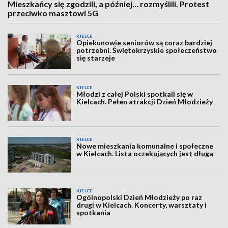
Mieszkańcy się zgodzili, a później… rozmyślili. Protest
przeciwko masztowi 5G
KIELCE
Opiekunowie seniorów są coraz bardziej
potrzebni. Świętokrzyskie społeczeństwo
się starzeje
KIELCE
Młodzi z całej Polski spotkali się w
Kielcach. Pełen atrakcji Dzień Młodzieży
KIELCE
Nowe mieszkania komunalne i społeczne
w Kielcach. Lista oczekujących jest długa
KIELCE
Ogólnopolski Dzień Młodzieży po raz
drugi w Kielcach. Koncerty, warsztaty i
spotkania