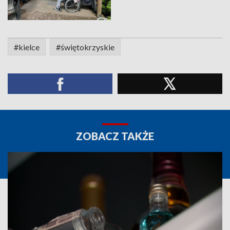
#kielce
#świętokrzyskie
ZOBACZ TAKŻE