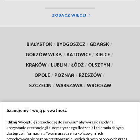
ZOBACZ WIĘCEJ
BIAŁYSTOK
/
BYDGOSZCZ
/
GDAŃSK
/
GORZÓW WLKP.
/
KATOWICE
/
KIELCE
/
KRAKÓW
/
LUBLIN
/
ŁÓDŹ
/
OLSZTYN
/
OPOLE
/
POZNAŃ
/
RZESZÓW
/
SZCZECIN
/
WARSZAWA
/
WROCŁAW
Szanujemy Twoją prywatność
Dołącz do nas:
Kliknij "Akceptuję i przechodzę do serwisu", aby wyrazić zgody na
korzystanie z technologii automatycznego śledzenia i zbierania danych,
TVP
dostęp do informacji na Twoim urządzeniu końcowym i ich
Abonament TVP
przechowywanie oraz na przetwarzanie Twoich danych osobowych przez