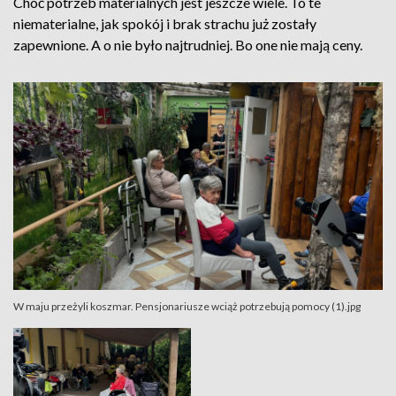
Choć potrzeb materialnych jest jeszcze wiele. To te
niematerialne, jak spokój i brak strachu już zostały
zapewnione. A o nie było najtrudniej. Bo one nie mają ceny.
W maju przeżyli koszmar. Pensjonariusze wciąż potrzebują pomocy (1).jpg