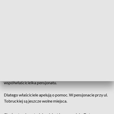
firm.
- Spotkaliśmy na naszej drodze firmę budowlaną, która
odeszła ze swojej budowy. Przyszli, trzy piętra zrobili w
tydzień – dodaje właścicielka pensjonatu.
Nadal jednak nie udało się odbudować spalonej części.
Planowane są tam pokoje zabiegowy, kąpielowy i
pielęgniarski. Ale to daleka przyszłość. Do zrobienia jest
jeszcze wiele.
- Budowa, ocieplenie budynku, ogrodzenie,
zagospodarowanie terenu wokół domu – dodaje Anna Syska,
współwłaścicielka pensjonatu.
Dlatego właściciele apelują o pomoc. W pensjonacie przy ul.
Tobruckiej są jeszcze wolne miejsca.