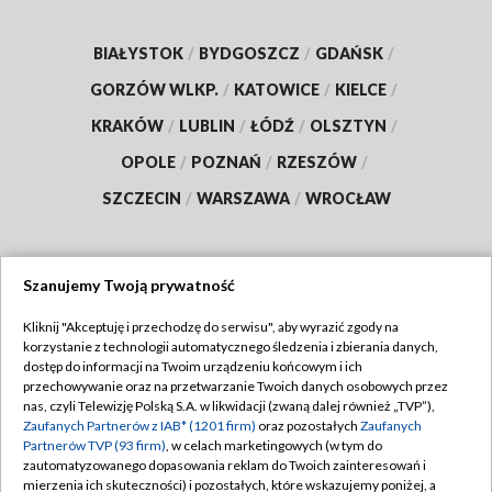
BIAŁYSTOK
/
BYDGOSZCZ
/
GDAŃSK
/
GORZÓW WLKP.
/
KATOWICE
/
KIELCE
/
KRAKÓW
/
LUBLIN
/
ŁÓDŹ
/
OLSZTYN
/
OPOLE
/
POZNAŃ
/
RZESZÓW
/
SZCZECIN
/
WARSZAWA
/
WROCŁAW
Szanujemy Twoją prywatność
Dołącz do nas:
Kliknij "Akceptuję i przechodzę do serwisu", aby wyrazić zgody na
korzystanie z technologii automatycznego śledzenia i zbierania danych,
TVP
dostęp do informacji na Twoim urządzeniu końcowym i ich
Abonament TVP
przechowywanie oraz na przetwarzanie Twoich danych osobowych przez
Regulamin TVP
nas, czyli Telewizję Polską S.A. w likwidacji (zwaną dalej również „TVP”),
Emisja w TVP
Zaufanych Partnerów z IAB* (1201 firm)
oraz pozostałych
Zaufanych
Polityka prywatności
Partnerów TVP (93 firm)
, w celach marketingowych (w tym do
Centrum informacji TVP
Moje zgody
zautomatyzowanego dopasowania reklam do Twoich zainteresowań i
mierzenia ich skuteczności) i pozostałych, które wskazujemy poniżej, a