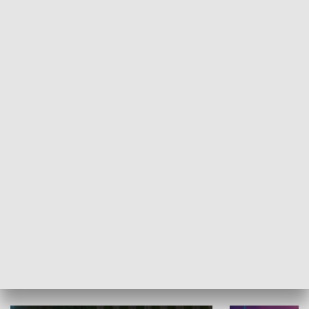
Informator kulturalny
Drzwi do kult
TECHNIKA I MOTORYZACJA
WYPOCZYNEK I REKREACJA