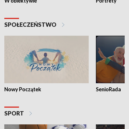
W obiektywie
Portrety
SPOŁECZEŃSTWO
Nowy Początek
SenioRada
SPORT