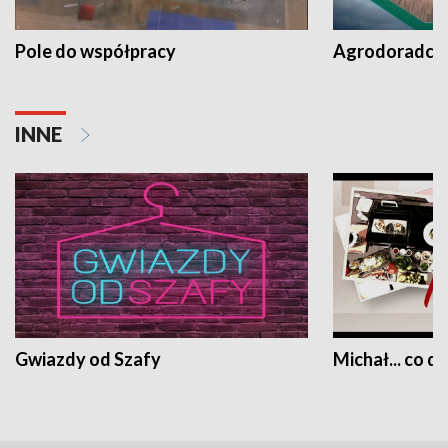
Pole do współpracy
Agrodoradcy 
INNE
Gwiazdy od Szafy
Michał... co dz