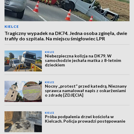
KIELCE
Tragiczny wypadek na DK74. Jedna osoba zginęła, dwie
trafiły do szpitala. Na miejscu śmigłowiec LPR
KIELCE
Niebezpieczna kolizja na DK79. W
samochodzie jechała matka z 8-letnim
dzieckiem
KIELCE
Nocny „protest” przed katedrą. Nieznany
sprawca namalował napis z oskarżeniami
o zdradę [ZDJĘCIA]
KIELCE
Próba podpalenia drzwi kościoła w
Kielcach. Policja prowadzi postępowanie