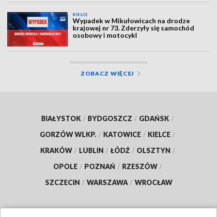
KIELCE
Wypadek w Mikułowicach na drodze
krajowej nr 73. Zderzyły się samochód
osobowy i motocykl
ZOBACZ WIĘCEJ
BIAŁYSTOK
/
BYDGOSZCZ
/
GDAŃSK
/
GORZÓW WLKP.
/
KATOWICE
/
KIELCE
/
KRAKÓW
/
LUBLIN
/
ŁÓDŹ
/
OLSZTYN
/
OPOLE
/
POZNAŃ
/
RZESZÓW
/
SZCZECIN
/
WARSZAWA
/
WROCŁAW