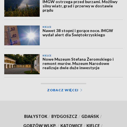
IMGW ostrzega przed burzami. Możliwy
silny wiatr, grad i przerwy w dostawie
prądu
KIELCE
Nawet 38 stopni i gorące noce. IMGW
wydał alert dla Świętokrzyskiego
KIELCE
Nowe Muzeum Stefana Żeromskiego i
remont murów. Muzeum Narodowe
realizuje dwie duże inwestycje
ZOBACZ WIĘCEJ
BIAŁYSTOK
/
BYDGOSZCZ
/
GDAŃSK
/
GORZÓW WLKP.
/
KATOWICE
/
KIELCE
/