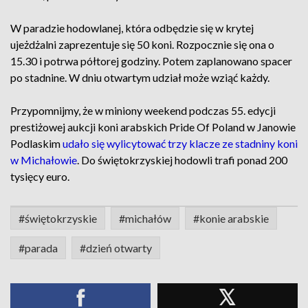
W paradzie hodowlanej, która odbędzie się w krytej
ujeżdżalni zaprezentuje się 50 koni. Rozpocznie się ona o
15.30 i potrwa półtorej godziny. Potem zaplanowano spacer
po stadnine. W dniu otwartym udział może wziąć każdy.
Przypomnijmy, że w miniony weekend podczas 55. edycji
prestiżowej aukcji koni arabskich Pride Of Poland w Janowie
Podlaskim
udało się wylicytować trzy klacze ze stadniny koni
w Michałowie
. Do świętokrzyskiej hodowli trafi ponad 200
tysięcy euro.
#świętokrzyskie
#michałów
#konie arabskie
#parada
#dzień otwarty