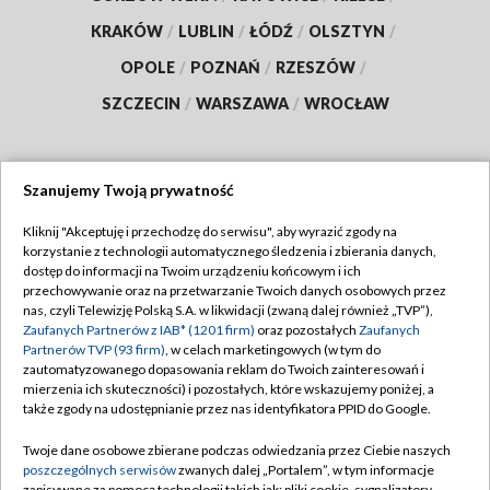
KRAKÓW
/
LUBLIN
/
ŁÓDŹ
/
OLSZTYN
/
OPOLE
/
POZNAŃ
/
RZESZÓW
/
SZCZECIN
/
WARSZAWA
/
WROCŁAW
Szanujemy Twoją prywatność
Dołącz do nas:
Kliknij "Akceptuję i przechodzę do serwisu", aby wyrazić zgody na
korzystanie z technologii automatycznego śledzenia i zbierania danych,
TVP
dostęp do informacji na Twoim urządzeniu końcowym i ich
Abonament TVP
przechowywanie oraz na przetwarzanie Twoich danych osobowych przez
Regulamin TVP
nas, czyli Telewizję Polską S.A. w likwidacji (zwaną dalej również „TVP”),
Emisja w TVP
Polityka prywatności
Zaufanych Partnerów z IAB* (1201 firm)
oraz pozostałych
Zaufanych
Partnerów TVP (93 firm)
, w celach marketingowych (w tym do
Centrum informacji TVP
Moje zgody
zautomatyzowanego dopasowania reklam do Twoich zainteresowań i
mierzenia ich skuteczności) i pozostałych, które wskazujemy poniżej, a
Naziemna Telewizja Cyfrowa
Pomoc
także zgody na udostępnianie przez nas identyfikatora PPID do Google.
Sklep TVP
Biuro reklamy
Twoje dane osobowe zbierane podczas odwiedzania przez Ciebie naszych
Rada Programowa
Kontakt
poszczególnych serwisów
zwanych dalej „Portalem”, w tym informacje
zapisywane za pomocą technologii takich jak: pliki cookie, sygnalizatory