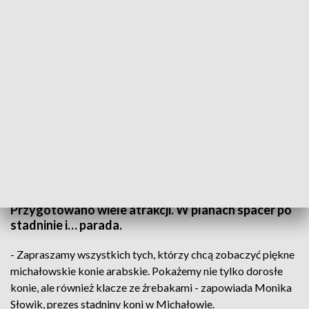
Będzie można podziwiać arabskie piękności. Dzień otwarty w Michałowie
W niedzielę wielki sukces, a we wtorek dzień
otwarty. Stadnina koni w Michałowie zaprasza do
siebie i otwiera drzwi dla miłośników koni arabskich.
Przygotowano wiele atrakcji. W planach spacer po
stadninie i… parada.
- Zapraszamy wszystkich tych, którzy chcą zobaczyć piękne
michałowskie konie arabskie. Pokażemy nie tylko dorosłe
konie, ale również klacze ze źrebakami - zapowiada Monika
Słowik, prezes stadniny koni w Michałowie.