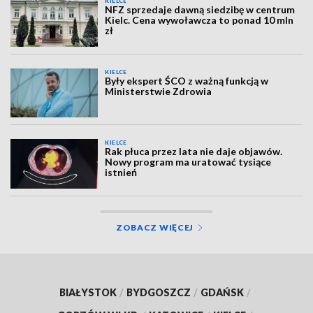
KIELCE
NFZ sprzedaje dawną siedzibę w centrum
Kielc. Cena wywoławcza to ponad 10 mln
zł
KIELCE
Były ekspert ŚCO z ważną funkcją w
Ministerstwie Zdrowia
KIELCE
Rak płuca przez lata nie daje objawów.
Nowy program ma uratować tysiące
istnień
ZOBACZ WIĘCEJ
BIAŁYSTOK
/
BYDGOSZCZ
/
GDAŃSK
/