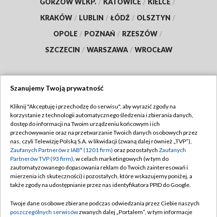
GORZÓW WLKP.
/
KATOWICE
/
KIELCE
/
KRAKÓW
/
LUBLIN
/
ŁÓDŹ
/
OLSZTYN
/
OPOLE
/
POZNAŃ
/
RZESZÓW
/
SZCZECIN
/
WARSZAWA
/
WROCŁAW
Szanujemy Twoją prywatność
Dołącz do nas:
Kliknij "Akceptuję i przechodzę do serwisu", aby wyrazić zgody na
korzystanie z technologii automatycznego śledzenia i zbierania danych,
TVP
dostęp do informacji na Twoim urządzeniu końcowym i ich
Abonament TVP
przechowywanie oraz na przetwarzanie Twoich danych osobowych przez
Regulamin TVP
nas, czyli Telewizję Polską S.A. w likwidacji (zwaną dalej również „TVP”),
Emisja w TVP
Polityka prywatności
Zaufanych Partnerów z IAB* (1201 firm)
oraz pozostałych
Zaufanych
Partnerów TVP (93 firm)
, w celach marketingowych (w tym do
Centrum informacji TVP
Moje zgody
zautomatyzowanego dopasowania reklam do Twoich zainteresowań i
mierzenia ich skuteczności) i pozostałych, które wskazujemy poniżej, a
Naziemna Telewizja Cyfrowa
Pomoc
także zgody na udostępnianie przez nas identyfikatora PPID do Google.
Sklep TVP
Biuro reklamy
Twoje dane osobowe zbierane podczas odwiedzania przez Ciebie naszych
Rada Programowa
Kontakt
poszczególnych serwisów
zwanych dalej „Portalem”, w tym informacje