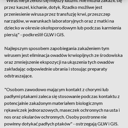
"Wirus nie przenosi się między ludźmi. Nie można zakazić się
przez kaszel, kichanie, dotyk. Rzadko możliwe jest
przeniesienie wirusa przez transfuzję krwi, przeszczep
narządów, w warunkach laboratoryjnych oraz z matki na
dziecko w okresie okołoporodowym lub podczas karmienia
piersią" - podkreślił GLW i GIS.
Najlepszym sposobem zapobiegania zakażeniem tym
wirusem jest eliminacja owadów krwiopijnych ze środowiska
oraz zmniejszenie ekspozycji na ukąszenia tych owadów
zakładając odpowiednie ubrania i stosując preparaty
odstraszające.
"Osobom zawodowo mającym kontakt z chorymi lub
padłymi ptakami zaleca się stosowanie podczas kontaktu z
potencjalnie zakażonym materiałem biologicznym
rękawiczek jednorazowych, maseczek ochronnych na usta i
nos oraz okularów ochronnych. Osoby postronne nie
powinny dotykać padłych ptaków" - ostrzegają GLW i GIS.