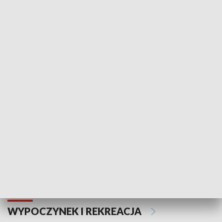
KULTURA I SZTUKA
Informator kulturalny
Drzwi do kult
TECHNIKA I MOTORYZACJA
WYPOCZYNEK I REKREACJA