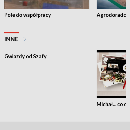
Pole do współpracy
Agrodoradcy 
INNE
Gwiazdy od Szafy
Michał... co dz