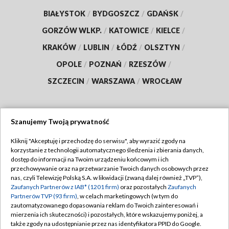
BIAŁYSTOK
/
BYDGOSZCZ
/
GDAŃSK
/
GORZÓW WLKP.
/
KATOWICE
/
KIELCE
/
KRAKÓW
/
LUBLIN
/
ŁÓDŹ
/
OLSZTYN
/
OPOLE
/
POZNAŃ
/
RZESZÓW
/
SZCZECIN
/
WARSZAWA
/
WROCŁAW
Szanujemy Twoją prywatność
Dołącz do nas:
Kliknij "Akceptuję i przechodzę do serwisu", aby wyrazić zgody na
korzystanie z technologii automatycznego śledzenia i zbierania danych,
TVP
dostęp do informacji na Twoim urządzeniu końcowym i ich
Abonament TVP
przechowywanie oraz na przetwarzanie Twoich danych osobowych przez
Regulamin TVP
nas, czyli Telewizję Polską S.A. w likwidacji (zwaną dalej również „TVP”),
Emisja w TVP
Zaufanych Partnerów z IAB* (1201 firm)
oraz pozostałych
Zaufanych
Polityka prywatności
Partnerów TVP (93 firm)
, w celach marketingowych (w tym do
Centrum informacji TVP
Moje zgody
zautomatyzowanego dopasowania reklam do Twoich zainteresowań i
mierzenia ich skuteczności) i pozostałych, które wskazujemy poniżej, a
Naziemna Telewizja Cyfrowa
Pomoc
także zgody na udostępnianie przez nas identyfikatora PPID do Google.