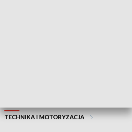
KULTURA I SZTUKA
Informator kulturalny
Drzwi do kult
TECHNIKA I MOTORYZACJA