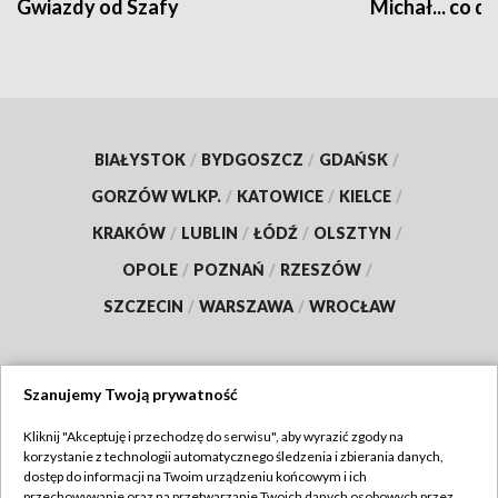
Gwiazdy od Szafy
Michał... co dz
BIAŁYSTOK
/
BYDGOSZCZ
/
GDAŃSK
/
GORZÓW WLKP.
/
KATOWICE
/
KIELCE
/
KRAKÓW
/
LUBLIN
/
ŁÓDŹ
/
OLSZTYN
/
OPOLE
/
POZNAŃ
/
RZESZÓW
/
SZCZECIN
/
WARSZAWA
/
WROCŁAW
Szanujemy Twoją prywatność
Dołącz do nas:
Kliknij "Akceptuję i przechodzę do serwisu", aby wyrazić zgody na
korzystanie z technologii automatycznego śledzenia i zbierania danych,
TVP
dostęp do informacji na Twoim urządzeniu końcowym i ich
Abonament TVP
przechowywanie oraz na przetwarzanie Twoich danych osobowych przez