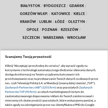
BIAŁYSTOK
/
BYDGOSZCZ
/
GDAŃSK
/
GORZÓW WLKP.
/
KATOWICE
/
KIELCE
/
KRAKÓW
/
LUBLIN
/
ŁÓDŹ
/
OLSZTYN
/
OPOLE
/
POZNAŃ
/
RZESZÓW
/
SZCZECIN
/
WARSZAWA
/
WROCŁAW
Szanujemy Twoją prywatność
Dołącz do nas:
Kliknij "Akceptuję i przechodzę do serwisu", aby wyrazić zgody na
korzystanie z technologii automatycznego śledzenia i zbierania danych,
TVP
dostęp do informacji na Twoim urządzeniu końcowym i ich
Abonament TVP
przechowywanie oraz na przetwarzanie Twoich danych osobowych przez
Regulamin TVP
nas, czyli Telewizję Polską S.A. w likwidacji (zwaną dalej również „TVP”),
Emisja w TVP
Polityka prywatności
Zaufanych Partnerów z IAB* (1201 firm)
oraz pozostałych
Zaufanych
Partnerów TVP (93 firm)
, w celach marketingowych (w tym do
Centrum informacji TVP
Moje zgody
zautomatyzowanego dopasowania reklam do Twoich zainteresowań i
mierzenia ich skuteczności) i pozostałych, które wskazujemy poniżej, a
Naziemna Telewizja Cyfrowa
Pomoc
także zgody na udostępnianie przez nas identyfikatora PPID do Google.