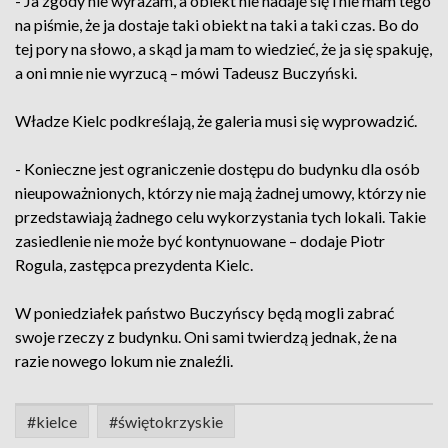
- Ja zgody nie wyrażam, a obiekt nie nadaje się i nie mam tego
na piśmie, że ja dostaje taki obiekt na taki a taki czas. Bo do
tej pory na słowo, a skąd ja mam to wiedzieć, że ja się spakuję,
a oni mnie nie wyrzucą – mówi Tadeusz Buczyński.
Władze Kielc podkreślają, że galeria musi się wyprowadzić.
- Konieczne jest ograniczenie dostępu do budynku dla osób
nieupoważnionych, którzy nie mają żadnej umowy, którzy nie
przedstawiają żadnego celu wykorzystania tych lokali. Takie
zasiedlenie nie może być kontynuowane – dodaje Piotr
Rogula, zastępca prezydenta Kielc.
W poniedziałek państwo Buczyńscy będą mogli zabrać
swoje rzeczy z budynku. Oni sami twierdzą jednak, że na
razie nowego lokum nie znaleźli.
#kielce
#świętokrzyskie