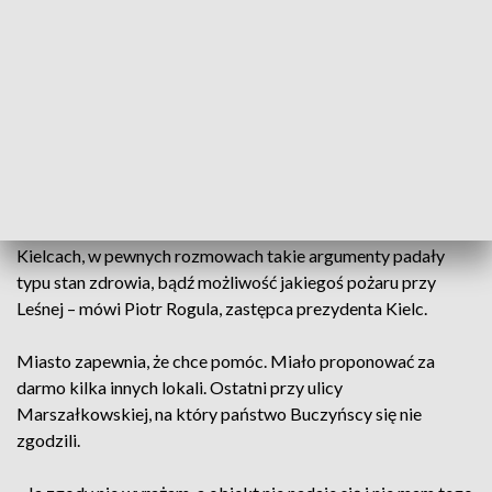
Buczyński.
- Skubałam trawki, pieliłam, zamiatałam, chociaż to do mnie
nie należy, ale się poczuwałam – dodaje Barbara Buczyńska,
Miasto decyzje o zamknięciu budynku tłumaczy jego złym
stanem i troską o bezpieczeństwo.
- Budynek ma drewniane stropy, było wiele pożarów w
Kielcach, w pewnych rozmowach takie argumenty padały
typu stan zdrowia, bądź możliwość jakiegoś pożaru przy
Leśnej – mówi Piotr Rogula, zastępca prezydenta Kielc.
Miasto zapewnia, że chce pomóc. Miało proponować za
darmo kilka innych lokali. Ostatni przy ulicy
Marszałkowskiej, na który państwo Buczyńscy się nie
zgodzili.