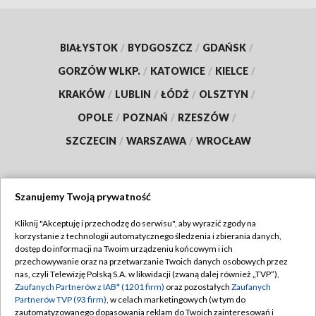
BIAŁYSTOK
/
BYDGOSZCZ
/
GDAŃSK
/
GORZÓW WLKP.
/
KATOWICE
/
KIELCE
/
KRAKÓW
/
LUBLIN
/
ŁÓDŹ
/
OLSZTYN
/
OPOLE
/
POZNAŃ
/
RZESZÓW
/
SZCZECIN
/
WARSZAWA
/
WROCŁAW
Szanujemy Twoją prywatność
Dołącz do nas:
Kliknij "Akceptuję i przechodzę do serwisu", aby wyrazić zgody na
korzystanie z technologii automatycznego śledzenia i zbierania danych,
TVP
dostęp do informacji na Twoim urządzeniu końcowym i ich
Abonament TVP
przechowywanie oraz na przetwarzanie Twoich danych osobowych przez
Regulamin TVP
nas, czyli Telewizję Polską S.A. w likwidacji (zwaną dalej również „TVP”),
Emisja w TVP
Zaufanych Partnerów z IAB* (1201 firm)
oraz pozostałych
Zaufanych
Polityka prywatności
Partnerów TVP (93 firm)
, w celach marketingowych (w tym do
Centrum informacji TVP
Moje zgody
zautomatyzowanego dopasowania reklam do Twoich zainteresowań i