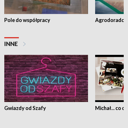
Pole do współpracy
Agrodoradcy 
INNE
Gwiazdy od Szafy
Michał... co dz