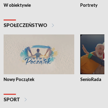
W obiektywie
Portrety
SPOŁECZEŃSTWO
Nowy Początek
SenioRada
SPORT