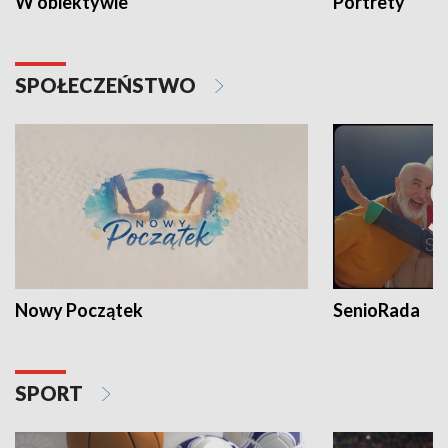
W obiektywie
Portrety
SPOŁECZEŃSTWO
Nowy Początek
SenioRada
SPORT