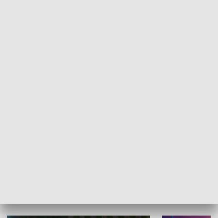
Informator kulturalny
Drzwi do kult
TECHNIKA I MOTORYZACJA
WYPOCZYNEK I REKREACJA