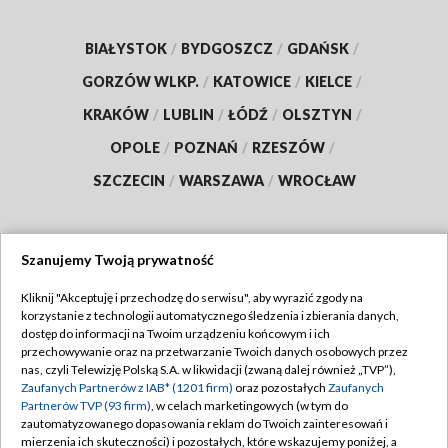
BIAŁYSTOK
/
BYDGOSZCZ
/
GDAŃSK
/
GORZÓW WLKP.
/
KATOWICE
/
KIELCE
/
KRAKÓW
/
LUBLIN
/
ŁÓDŹ
/
OLSZTYN
/
OPOLE
/
POZNAŃ
/
RZESZÓW
/
SZCZECIN
/
WARSZAWA
/
WROCŁAW
Szanujemy Twoją prywatność
Dołącz do nas:
Kliknij "Akceptuję i przechodzę do serwisu", aby wyrazić zgody na
korzystanie z technologii automatycznego śledzenia i zbierania danych,
TVP
dostęp do informacji na Twoim urządzeniu końcowym i ich
Abonament TVP
przechowywanie oraz na przetwarzanie Twoich danych osobowych przez
Regulamin TVP
nas, czyli Telewizję Polską S.A. w likwidacji (zwaną dalej również „TVP”),
Emisja w TVP
Zaufanych Partnerów z IAB* (1201 firm)
oraz pozostałych
Zaufanych
Polityka prywatności
Partnerów TVP (93 firm)
, w celach marketingowych (w tym do
Centrum informacji TVP
Moje zgody
zautomatyzowanego dopasowania reklam do Twoich zainteresowań i
mierzenia ich skuteczności) i pozostałych, które wskazujemy poniżej, a