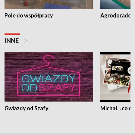
Pole do współpracy
Agrodoradcy 
INNE
Gwiazdy od Szafy
Michał... co dz