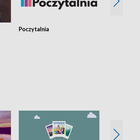
Poczytalnia
Koncerty TV