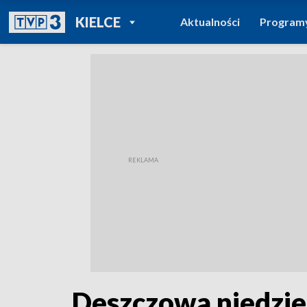
POWRÓT DO
KIELCE
Aktualności
Program
TVP REGIONY
Deszczowa niedziel