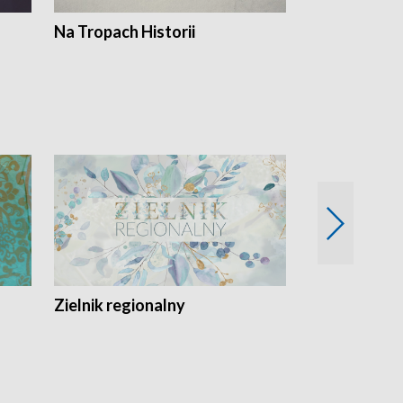
Na Tropach Historii
Szept ziemi
Zielnik regionalny
EkoLogiczni