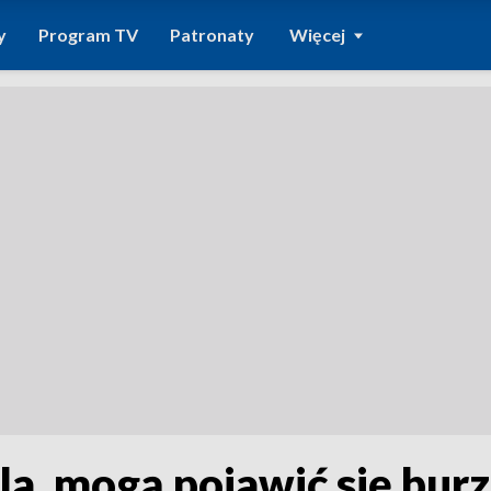
y
Program TV
Patronaty
Więcej
a, mogą pojawić się burz