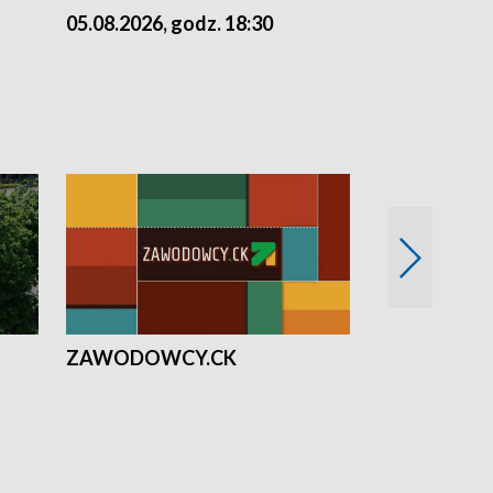
05.08.2026, godz. 18:30
04.08.2026, 
ZAWODOWCY.CK
Solidarni z U