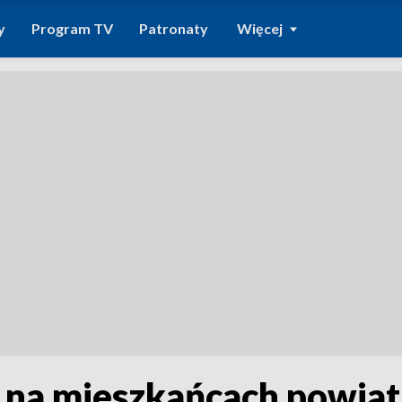
y
Program TV
Patronaty
Więcej
u na mieszkańcach powiat