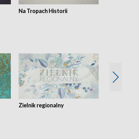
Na Tropach Historii
Szept ziemi
Zielnik regionalny
EkoLogiczni