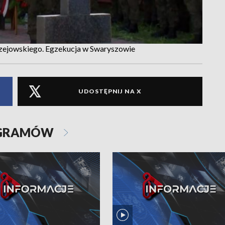
rzejowskiego. Egzekucja w Swaryszowie
UDOSTĘPNIJ NA X
OGRAMÓW