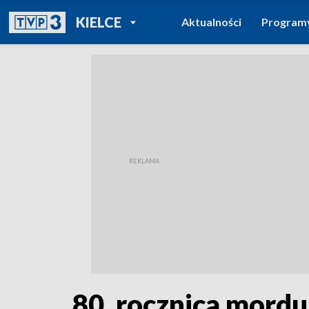
POWRÓT DO
KIELCE
Aktualności
Program
TVP REGIONY
80. rocznica mord