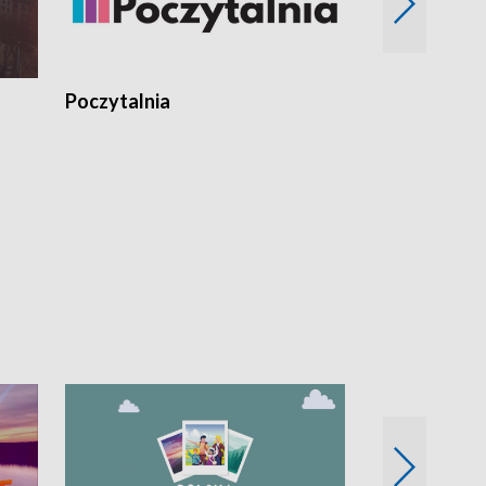
Poczytalnia
Koncerty TV