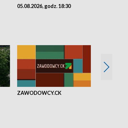
05.08.2026, godz. 18:30
04.08.2026, 
ZAWODOWCY.CK
Solidarni z U