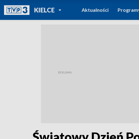
POWRÓT DO
KIELCE
Aktualności
Program
TVP REGIONY
Światowy Dzień P