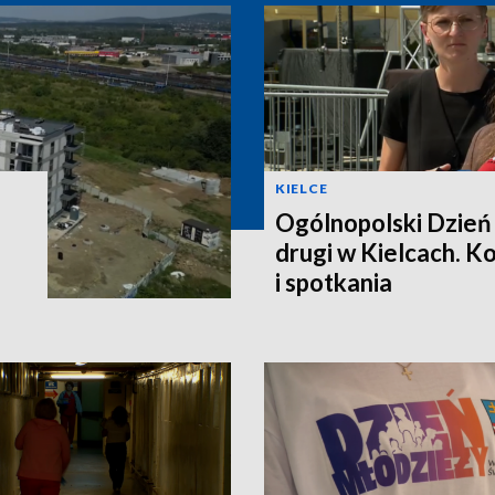
KIELCE
Ogólnopolski Dzień
drugi w Kielcach. K
i spotkania