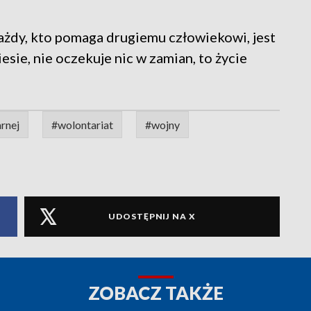
każdy, kto pomaga drugiemu człowiekowi, jest
esie, nie oczekuje nic w zamian, to życie
rnej
#wolontariat
#wojny
UDOSTĘPNIJ NA X
ZOBACZ TAKŻE