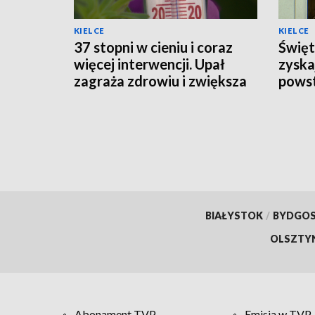
KIELCE
KIELCE
37 stopni w cieniu i coraz
Święt
więcej interwencji. Upał
zyska
zagraża zdrowiu i zwiększa
powst
ryzyko pożarów
schro
BIAŁYSTOK
/
BYDGO
OLSZTY
Abonament TVP
Emisja w TVP