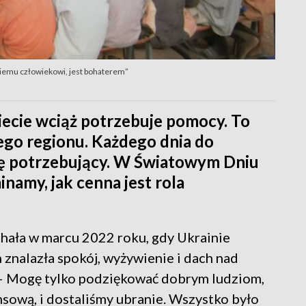
iemu człowiekowi, jest bohaterem”
iecie wciąż potrzebuje pomocy. To
ego regionu. Każdego dnia do
się potrzebujący. W Światowym Dniu
amy, jak cenna jest rola
chała w marcu 2022 roku, gdy Ukrainie
 znalazła spokój, wyżywienie i dach nad
 – Mogę tylko podziękować dobrym ludziom,
ansową, i dostaliśmy ubranie. Wszystko było