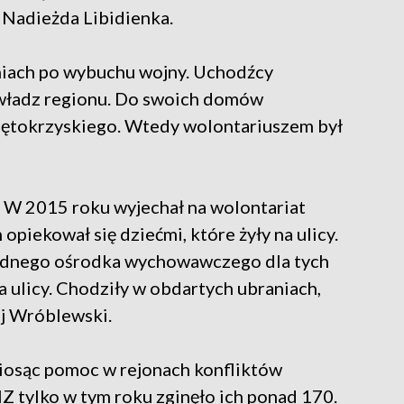
 Nadieżda Libidienka.
dniach po wybuchu wojny. Uchodźcy
 władz regionu. Do swoich domów
iętokrzyskiego. Wtedy wolontariuszem był
. W 2015 roku wyjechał na wolontariat
piekował się dziećmi, które żyły na ulicy.
 żadnego ośrodka wychowawczego dla tych
na ulicy. Chodziły w obdartych ubraniach,
ej Wróblewski.
niosąc pomoc w rejonach konfliktów
Z tylko w tym roku zginęło ich ponad 170.