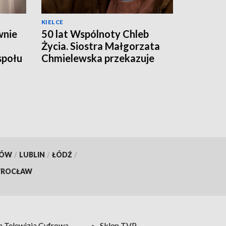
KIELCE
wnie
50 lat Wspólnoty Chleb
Życia. Siostra Małgorzata
społu
Chmielewska przekazuje
odpowiedzialność
następcom
KÓW
/
LUBLIN
/
ŁÓDŹ
/
ROCŁAW
 Telewizja Cyfrowa
Sklep TVP