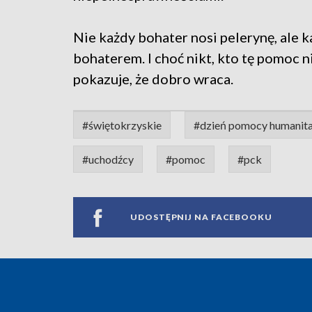
Nie każdy bohater nosi pelerynę, ale 
bohaterem. I choć nikt, kto tę pomoc ni
pokazuje, że dobro wraca.
#świętokrzyskie
#dzień pomocy humanita
#uchodźcy
#pomoc
#pck
UDOSTĘPNIJ NA FACEBOOKU