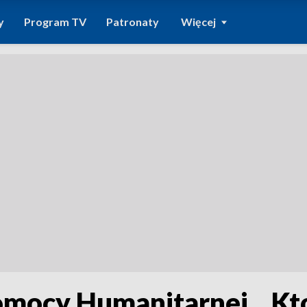
y
Program TV
Patronaty
Więcej
omocy Humanitarnej. „K