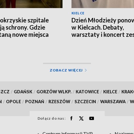
KIELCE
okrzyskie szpitale
Dzień Młodzieży pono
ją schrony. Gdzie
w Kielcach. Debaty,
aną nowe miejsca
warsztaty i koncert ze
nienia?
Modelki
ZOBACZ WIĘCEJ
SZCZ
/
GDAŃSK
/
GORZÓW WLKP.
/
KATOWICE
/
KIELCE
/
KRA
N
/
OPOLE
/
POZNAŃ
/
RZESZÓW
/
SZCZECIN
/
WARSZAWA
/
W
Dołącz do nas:
Centrum informacji TVP
Naziemna