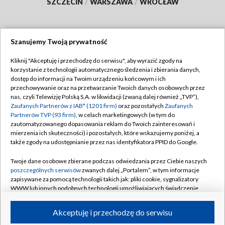
SZCZECIN
/
WARSZAWA
/
WROCŁAW
Szanujemy Twoją prywatność
Dołącz do nas:
Kliknij "Akceptuję i przechodzę do serwisu", aby wyrazić zgody na
korzystanie z technologii automatycznego śledzenia i zbierania danych,
TVP
dostęp do informacji na Twoim urządzeniu końcowym i ich
Abonament TVP
przechowywanie oraz na przetwarzanie Twoich danych osobowych przez
Regulamin TVP
nas, czyli Telewizję Polską S.A. w likwidacji (zwaną dalej również „TVP”),
Emisja w TVP
Zaufanych Partnerów z IAB* (1201 firm)
oraz pozostałych
Zaufanych
Polityka prywatności
Partnerów TVP (93 firm)
, w celach marketingowych (w tym do
Centrum informacji TVP
Moje zgody
zautomatyzowanego dopasowania reklam do Twoich zainteresowań i
mierzenia ich skuteczności) i pozostałych, które wskazujemy poniżej, a
Naziemna Telewizja Cyfrowa
Pomoc
także zgody na udostępnianie przez nas identyfikatora PPID do Google.
Sklep TVP
Biuro reklamy
Twoje dane osobowe zbierane podczas odwiedzania przez Ciebie naszych
Rada Programowa
poszczególnych serwisów
zwanych dalej „Portalem”, w tym informacje
Kontakt
zapisywane za pomocą technologii takich jak: pliki cookie, sygnalizatory
System NOS
WWW lub innych podobnych technologii umożliwiających świadczenie
dopasowanych i bezpiecznych usług, personalizację treści oraz reklam,
Informacje o nadawcy
Kanały
udostępnianie funkcji mediów społecznościowych oraz analizowanie
Akceptuję i przechodzę do serwisu
ruchu w Internecie.
Program dla prasy