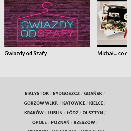
Gwiazdy od Szafy
Michał... co dz
BIAŁYSTOK
/
BYDGOSZCZ
/
GDAŃSK
/
GORZÓW WLKP.
/
KATOWICE
/
KIELCE
/
KRAKÓW
/
LUBLIN
/
ŁÓDŹ
/
OLSZTYN
/
OPOLE
/
POZNAŃ
/
RZESZÓW
/