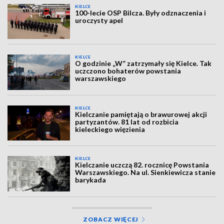
KIELCE
100-lecie OSP Bilcza. Były odznaczenia i
uroczysty apel
KIELCE
O godzinie „W” zatrzymały się Kielce. Tak
uczczono bohaterów powstania
warszawskiego
KIELCE
Kielczanie pamiętają o brawurowej akcji
partyzantów. 81 lat od rozbicia
kieleckiego więzienia
KIELCE
Kielczanie uczczą 82. rocznicę Powstania
Warszawskiego. Na ul. Sienkiewicza stanie
barykada
ZOBACZ WIĘCEJ