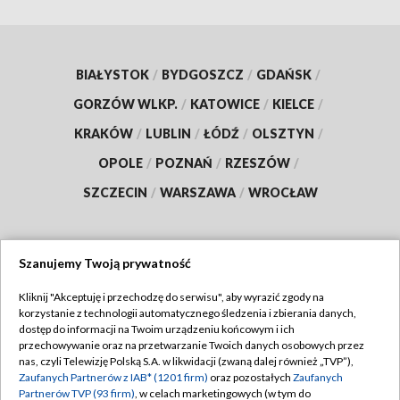
BIAŁYSTOK
/
BYDGOSZCZ
/
GDAŃSK
/
GORZÓW WLKP.
/
KATOWICE
/
KIELCE
/
KRAKÓW
/
LUBLIN
/
ŁÓDŹ
/
OLSZTYN
/
OPOLE
/
POZNAŃ
/
RZESZÓW
/
SZCZECIN
/
WARSZAWA
/
WROCŁAW
Szanujemy Twoją prywatność
Dołącz do nas:
Kliknij "Akceptuję i przechodzę do serwisu", aby wyrazić zgody na
korzystanie z technologii automatycznego śledzenia i zbierania danych,
TVP
dostęp do informacji na Twoim urządzeniu końcowym i ich
Abonament TVP
przechowywanie oraz na przetwarzanie Twoich danych osobowych przez
Regulamin TVP
nas, czyli Telewizję Polską S.A. w likwidacji (zwaną dalej również „TVP”),
Emisja w TVP
Polityka prywatności
Zaufanych Partnerów z IAB* (1201 firm)
oraz pozostałych
Zaufanych
Partnerów TVP (93 firm)
, w celach marketingowych (w tym do