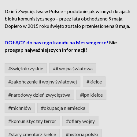
Dzień Zwycięstwa w Polsce – podobnie jak w innych krajach
bloku komunistycznego – przez lata obchodzono 9 maja.
Dopiero w 2015 roku święto zostało przeniesione na 8 maja.
DOŁĄCZ do naszego kanału na Messengerze!
Nie
przegap najważniejszych informacji!
#świętokrzyskie
#ii wojna światowa
#zakończenie ii wojny światowej
#kielce
#narodowy dzień zwycięstwa
#ipn kielce
#michniów
#okupacja niemiecka
#komunistyczny terror
#ofiary wojny
#stary cmentarz kielce
#historia polski