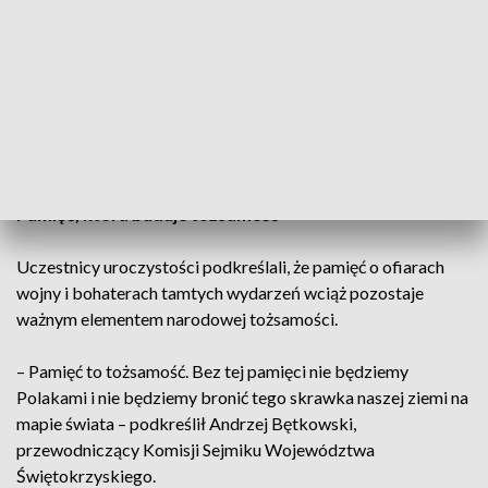
– Wszelkie działania opozycyjne, czyli między innymi
działalność Polskiego Stronnictwa Ludowego, które było
głosem narodu w walce z komunistami, zostały
spacyfikowane. Represje i terror trwały przez kolejne
kilkadziesiąt lat, aż do 1989 roku – tłumaczy dr Marzena
Grosicka.
Pamięć, która buduje tożsamość
Uczestnicy uroczystości podkreślali, że pamięć o ofiarach
wojny i bohaterach tamtych wydarzeń wciąż pozostaje
ważnym elementem narodowej tożsamości.
– Pamięć to tożsamość. Bez tej pamięci nie będziemy
Polakami i nie będziemy bronić tego skrawka naszej ziemi na
mapie świata – podkreślił Andrzej Bętkowski,
przewodniczący Komisji Sejmiku Województwa
Świętokrzyskiego.