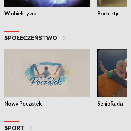
W obiektywie
Portrety
SPOŁECZEŃSTWO
Nowy Początek
SenioRada
SPORT