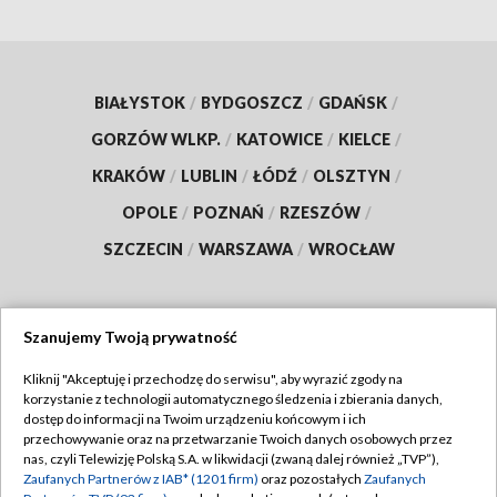
BIAŁYSTOK
/
BYDGOSZCZ
/
GDAŃSK
/
GORZÓW WLKP.
/
KATOWICE
/
KIELCE
/
KRAKÓW
/
LUBLIN
/
ŁÓDŹ
/
OLSZTYN
/
OPOLE
/
POZNAŃ
/
RZESZÓW
/
SZCZECIN
/
WARSZAWA
/
WROCŁAW
Szanujemy Twoją prywatność
Dołącz do nas:
Kliknij "Akceptuję i przechodzę do serwisu", aby wyrazić zgody na
korzystanie z technologii automatycznego śledzenia i zbierania danych,
TVP
dostęp do informacji na Twoim urządzeniu końcowym i ich
Abonament TVP
przechowywanie oraz na przetwarzanie Twoich danych osobowych przez
Regulamin TVP
nas, czyli Telewizję Polską S.A. w likwidacji (zwaną dalej również „TVP”),
Emisja w TVP
Zaufanych Partnerów z IAB* (1201 firm)
oraz pozostałych
Zaufanych
Polityka prywatności