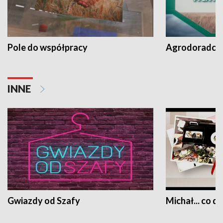
Pole do współpracy
Agrodoradcy 
INNE
Gwiazdy od Szafy
Michał... co dz