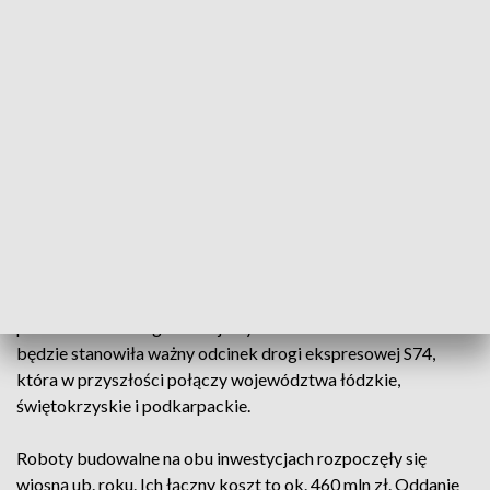
DK9 od Radomia, przez Ostrowiec Świętokrzyski do
Rzeszowa oraz DK74 od Sulejowa, przez Kielce do
Zamościa. W historycznym centrum miasta obie te drogi
biegną jednym śladem, wąską ulicą, między ciasną
zabudową. W ciągu doby przez miasto przejeżdża
kilkanaście tysięcy pojazdów, a co trzeci z nich jest pojazdem
ciężkim.
Obwodnica Opatowa z łącznikiem północnym uwolnią
miasto od ruchu tranzytowego, korków i spalin. Poprawi
jakość życia mieszkańców oraz bezpieczeństwo i komfort
podróżujących tranzytem. Znacznie skróci też czas
podróżowania drogami krajowymi nr 9 i 74. Obwodnica
będzie stanowiła ważny odcinek drogi ekspresowej S74,
która w przyszłości połączy województwa łódzkie,
świętokrzyskie i podkarpackie.
Roboty budowalne na obu inwestycjach rozpoczęły się
wiosną ub. roku. Ich łączny koszt to ok. 460 mln zł. Oddanie