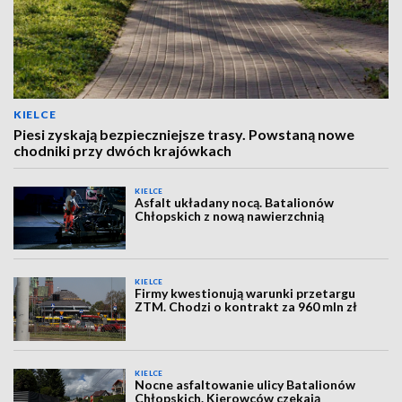
KIELCE
Piesi zyskają bezpieczniejsze trasy. Powstaną nowe
chodniki przy dwóch krajówkach
KIELCE
Asfalt układany nocą. Batalionów
Chłopskich z nową nawierzchnią
KIELCE
Firmy kwestionują warunki przetargu
ZTM. Chodzi o kontrakt za 960 mln zł
KIELCE
Nocne asfaltowanie ulicy Batalionów
Chłopskich. Kierowców czekają