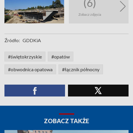
(6)
Zobacz zdjęcia
Źródło:
GDDKiA
#świętokrzyskie
#opatów
#obwodnica opatowa
#łącznik północny
ZOBACZ TAKŻE