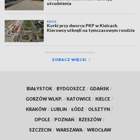
utrudnienia
KIELCE
Korki przy dworcu PKP w Kielcach.
Kierowcy utknęli na tymczasowym rondzie
ZOBACZ WIĘCEJ
BIAŁYSTOK
/
BYDGOSZCZ
/
GDAŃSK
/
GORZÓW WLKP.
/
KATOWICE
/
KIELCE
/
KRAKÓW
/
LUBLIN
/
ŁÓDŹ
/
OLSZTYN
/
OPOLE
/
POZNAŃ
/
RZESZÓW
/
SZCZECIN
/
WARSZAWA
/
WROCŁAW