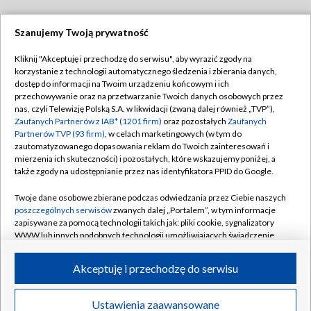
Szanujemy Twoją prywatność
Dołącz do nas:
Kliknij "Akceptuję i przechodzę do serwisu", aby wyrazić zgody na
korzystanie z technologii automatycznego śledzenia i zbierania danych,
TVP
dostęp do informacji na Twoim urządzeniu końcowym i ich
Abonament TVP
przechowywanie oraz na przetwarzanie Twoich danych osobowych przez
Regulamin TVP
nas, czyli Telewizję Polską S.A. w likwidacji (zwaną dalej również „TVP”),
Emisja w TVP
Polityka prywatności
Zaufanych Partnerów z IAB* (1201 firm)
oraz pozostałych
Zaufanych
Partnerów TVP (93 firm)
, w celach marketingowych (w tym do
Centrum informacji TVP
Moje zgody
zautomatyzowanego dopasowania reklam do Twoich zainteresowań i
mierzenia ich skuteczności) i pozostałych, które wskazujemy poniżej, a
Naziemna Telewizja Cyfrowa
Pomoc
także zgody na udostępnianie przez nas identyfikatora PPID do Google.
Sklep TVP
Biuro reklamy
Twoje dane osobowe zbierane podczas odwiedzania przez Ciebie naszych
Rada Programowa
Kontakt
poszczególnych serwisów
zwanych dalej „Portalem”, w tym informacje
zapisywane za pomocą technologii takich jak: pliki cookie, sygnalizatory
System NOS
WWW lub innych podobnych technologii umożliwiających świadczenie
dopasowanych i bezpiecznych usług, personalizację treści oraz reklam,
Informacje o nadawcy
Kanały
udostępnianie funkcji mediów społecznościowych oraz analizowanie
Akceptuję i przechodzę do serwisu
ruchu w Internecie.
Program dla prasy
©2026 Telewizja Polska S.A. w likwidacji
Biuro Reklamy
Twoje dane osobowe zbierane podczas odwiedzania przez Ciebie
Ustawienia zaawansowane