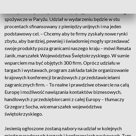
Pierwszą okazją do wypromowania swoich produktów, dla
dziesięciu świętokrzyskich firm, będą październikowe targi
spożywcze w Paryżu. Udział w wydarzeniu będzie w stu
procentach sfinansowany z pieniędzy unijnych i ma jeden
podstawowy cel. – Chcemy aby te firmy zyskały nowe rynki
zbytu, aby bardziej, pewniej i świadomiej mogły sprzedawać
swoje produkty poza granicami naszego kraju – mówi Renata
Janik, marszałek Województwa Świętokrzyskiego. W sumie
wsparciem ma być objętych 300 firm. Oprócz udziału w
targach i wystawach, program zakłada także organizowanie
krajowych konferencji branżowych z przedstawicielami
zagranicznych firm. - To realne i prawdziwe otwarcie na całą
Europę i możliwość nawiązania kontaktów biznesowych,
handlowych z przedsiębiorcami z całej Europy – tłumaczy
Grzegorz Socha, wicemarszałek województwa
świętokrzyskiego.
Jesienią ogłoszone zostaną nabory na udział w kolejnych
międzynarodowych targach i konferencjach naukowych. Tym