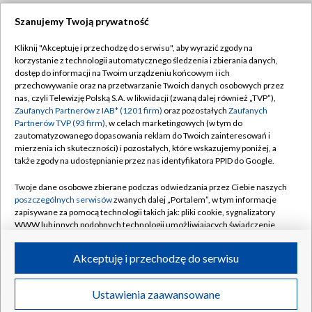
Szanujemy Twoją prywatność
Dołącz do nas:
Kliknij "Akceptuję i przechodzę do serwisu", aby wyrazić zgody na
korzystanie z technologii automatycznego śledzenia i zbierania danych,
TVP
dostęp do informacji na Twoim urządzeniu końcowym i ich
Abonament TVP
przechowywanie oraz na przetwarzanie Twoich danych osobowych przez
Regulamin TVP
nas, czyli Telewizję Polską S.A. w likwidacji (zwaną dalej również „TVP”),
Emisja w TVP
Polityka prywatności
Zaufanych Partnerów z IAB* (1201 firm)
oraz pozostałych
Zaufanych
Partnerów TVP (93 firm)
, w celach marketingowych (w tym do
Centrum informacji TVP
Moje zgody
zautomatyzowanego dopasowania reklam do Twoich zainteresowań i
mierzenia ich skuteczności) i pozostałych, które wskazujemy poniżej, a
Naziemna Telewizja Cyfrowa
Pomoc
także zgody na udostępnianie przez nas identyfikatora PPID do Google.
Sklep TVP
Biuro reklamy
Twoje dane osobowe zbierane podczas odwiedzania przez Ciebie naszych
Rada Programowa
Kontakt
poszczególnych serwisów
zwanych dalej „Portalem”, w tym informacje
zapisywane za pomocą technologii takich jak: pliki cookie, sygnalizatory
System NOS
WWW lub innych podobnych technologii umożliwiających świadczenie
dopasowanych i bezpiecznych usług, personalizację treści oraz reklam,
Informacje o nadawcy
Kanały
udostępnianie funkcji mediów społecznościowych oraz analizowanie
Akceptuję i przechodzę do serwisu
ruchu w Internecie.
Program dla prasy
©2026 Telewizja Polska S.A. w likwidacji
Biuro Reklamy
Twoje dane osobowe zbierane podczas odwiedzania przez Ciebie
Ustawienia zaawansowane
poszczególnych serwisów
na Portalu, takie jak adresy IP, identyfikatory
Ogłoszenie przetargowe