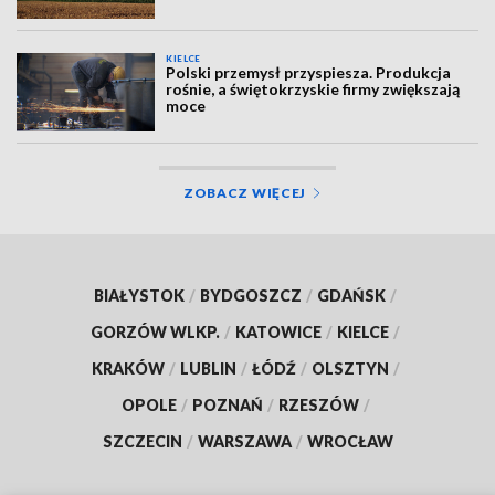
KIELCE
Polski przemysł przyspiesza. Produkcja
rośnie, a świętokrzyskie firmy zwiększają
moce
ZOBACZ WIĘCEJ
BIAŁYSTOK
/
BYDGOSZCZ
/
GDAŃSK
/
GORZÓW WLKP.
/
KATOWICE
/
KIELCE
/
KRAKÓW
/
LUBLIN
/
ŁÓDŹ
/
OLSZTYN
/
OPOLE
/
POZNAŃ
/
RZESZÓW
/
SZCZECIN
/
WARSZAWA
/
WROCŁAW