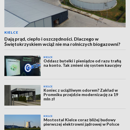
KIELCE
Dają prąd, ciepło i oszczędności. Dlaczego w
Świętokrzyskiem wciąż nie ma rolniczych biogazowni?
KIELCE
Oddasz butelki i pieniądze od razu trafią
na konto. Tak zmieni się system kaucyjny
KIELCE
Koniec z uciążliwym odorem? Zakład w
Promniku przejdzie modernizację za 19
mln zł
KIELCE
Mostostal Kielce coraz bliżej budowy
pierwszej elektrowni jądrowej w Polsce