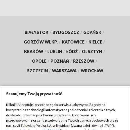
BIAŁYSTOK
/
BYDGOSZCZ
/
GDAŃSK
/
GORZÓW WLKP.
/
KATOWICE
/
KIELCE
/
KRAKÓW
/
LUBLIN
/
ŁÓDŹ
/
OLSZTYN
/
OPOLE
/
POZNAŃ
/
RZESZÓW
/
SZCZECIN
/
WARSZAWA
/
WROCŁAW
Szanujemy Twoją prywatność
Dołącz do nas:
Kliknij "Akceptuję i przechodzę do serwisu", aby wyrazić zgody na
korzystanie z technologii automatycznego śledzenia i zbierania danych,
TVP
dostęp do informacji na Twoim urządzeniu końcowym i ich
Abonament TVP
przechowywanie oraz na przetwarzanie Twoich danych osobowych przez
Regulamin TVP
nas, czyli Telewizję Polską S.A. w likwidacji (zwaną dalej również „TVP”),
Emisja w TVP