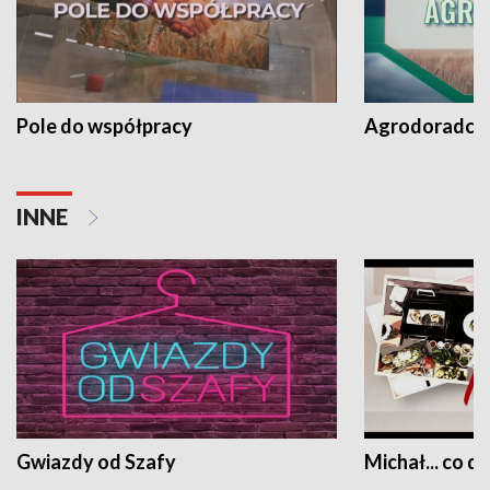
Pole do współpracy
Agrodoradcy 
INNE
Gwiazdy od Szafy
Michał... co dz