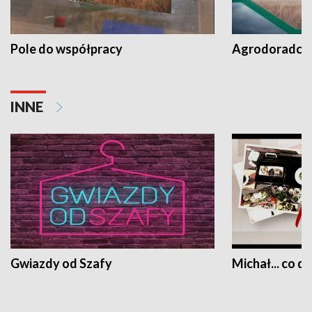
Pole do współpracy
Agrodoradcy 
INNE
Gwiazdy od Szafy
Michał... co dz