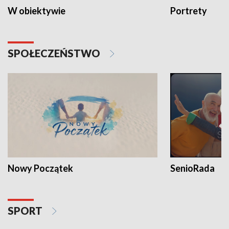
W obiektywie
Portrety
SPOŁECZEŃSTWO
Nowy Początek
SenioRada
SPORT