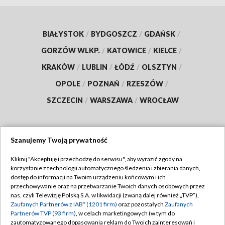
BIAŁYSTOK
/
BYDGOSZCZ
/
GDAŃSK
/
GORZÓW WLKP.
/
KATOWICE
/
KIELCE
/
KRAKÓW
/
LUBLIN
/
ŁÓDŹ
/
OLSZTYN
/
OPOLE
/
POZNAŃ
/
RZESZÓW
/
SZCZECIN
/
WARSZAWA
/
WROCŁAW
Szanujemy Twoją prywatność
Dołącz do nas:
Kliknij "Akceptuję i przechodzę do serwisu", aby wyrazić zgody na
korzystanie z technologii automatycznego śledzenia i zbierania danych,
TVP
dostęp do informacji na Twoim urządzeniu końcowym i ich
Abonament TVP
przechowywanie oraz na przetwarzanie Twoich danych osobowych przez
Regulamin TVP
nas, czyli Telewizję Polską S.A. w likwidacji (zwaną dalej również „TVP”),
Emisja w TVP
Zaufanych Partnerów z IAB* (1201 firm)
oraz pozostałych
Zaufanych
Polityka prywatności
Partnerów TVP (93 firm)
, w celach marketingowych (w tym do
Centrum informacji TVP
Moje zgody
zautomatyzowanego dopasowania reklam do Twoich zainteresowań i