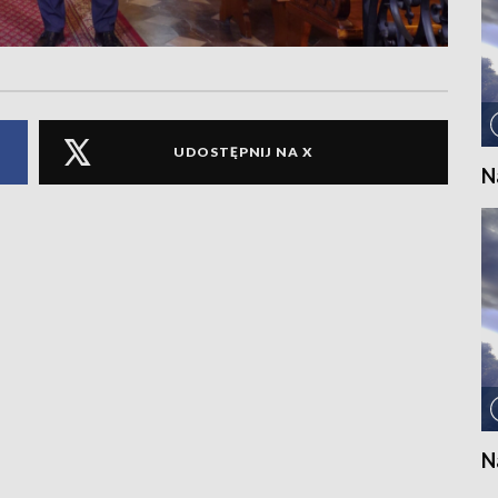
UDOSTĘPNIJ NA X
N
N