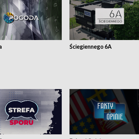
a
Ściegiennego 6A