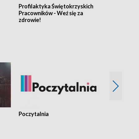
Profilaktyka Świętokrzyskich
Misja: Pacjen
Pracowników - Weź się za
zdrowie!
Poczytalnia
Koncerty TV