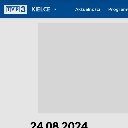
POWRÓT DO
KIELCE
Aktualności
Program
TVP REGIONY
24.08.2024