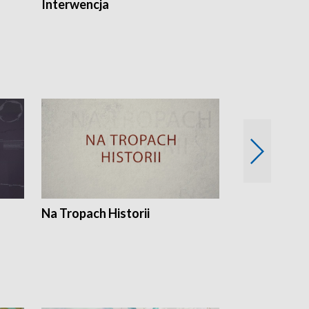
Interwencja
Fakty i Opin
Na Tropach Historii
Szept ziemi