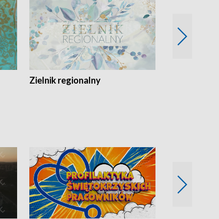
Zielnik regionalny
EkoLogiczni