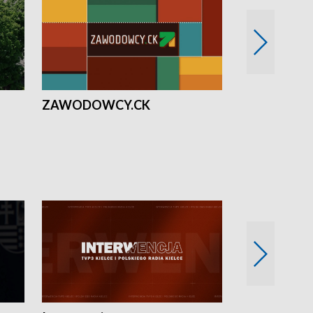
ZAWODOWCY.CK
Solidarni z U