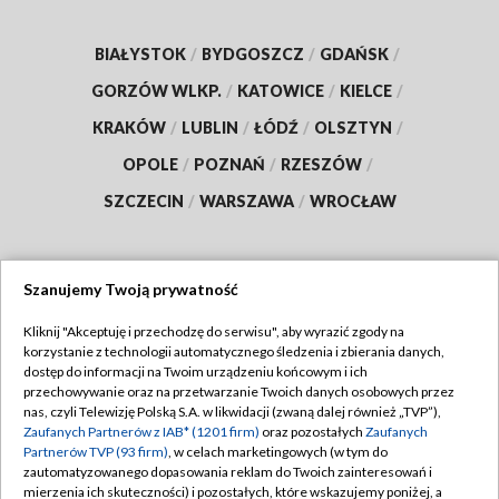
BIAŁYSTOK
/
BYDGOSZCZ
/
GDAŃSK
/
GORZÓW WLKP.
/
KATOWICE
/
KIELCE
/
KRAKÓW
/
LUBLIN
/
ŁÓDŹ
/
OLSZTYN
/
OPOLE
/
POZNAŃ
/
RZESZÓW
/
SZCZECIN
/
WARSZAWA
/
WROCŁAW
Szanujemy Twoją prywatność
Dołącz do nas:
Kliknij "Akceptuję i przechodzę do serwisu", aby wyrazić zgody na
korzystanie z technologii automatycznego śledzenia i zbierania danych,
TVP
dostęp do informacji na Twoim urządzeniu końcowym i ich
Abonament TVP
przechowywanie oraz na przetwarzanie Twoich danych osobowych przez
Regulamin TVP
nas, czyli Telewizję Polską S.A. w likwidacji (zwaną dalej również „TVP”),
Emisja w TVP
Polityka prywatności
Zaufanych Partnerów z IAB* (1201 firm)
oraz pozostałych
Zaufanych
Partnerów TVP (93 firm)
, w celach marketingowych (w tym do
Centrum informacji TVP
Moje zgody
zautomatyzowanego dopasowania reklam do Twoich zainteresowań i
mierzenia ich skuteczności) i pozostałych, które wskazujemy poniżej, a