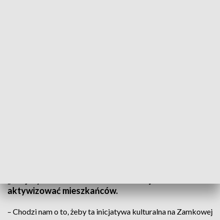
Inicjatywa Kulturalna na Zamkowej. „To najstarsza i najpiękniejsza ulica w
Kielcach”
Ulica Zamkowa w Kielcach w niedzielę tętniła
kulturą i sztuką. Artyści o niej opowiadali i ją…
malowali. Fundacja im. Michała Zduniaka
przygotowała także warsztaty, bo projekt
„Inicjatywa Kulturalna na Zamkowej” ma także
aktywizować mieszkańców.
– Chodzi nam o to, żeby ta inicjatywa kulturalna na Zamkowej