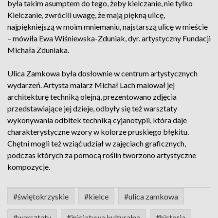
była takim asumptem do tego, żeby kielczanie, nie tylko
Kielczanie, zwrócili uwagę, że mają piękną ulicę,
najpiękniejszą w moim mniemaniu, najstarszą ulicę w mieście
– mówiła Ewa Wiśniewska-Zduniak, dyr. artystyczny Fundacji
Michała Zduniaka.
Ulica Zamkowa była dosłownie w centrum artystycznych
wydarzeń. Artysta malarz Michał Lach malował jej
architekturę techniką olejną, prezentowano zdjęcia
przedstawiające jej dzieje, odbyły się też warsztaty
wykonywania odbitek techniką cyjanotypii, która daje
charakterystyczne wzory w kolorze pruskiego błękitu.
Chętni mogli też wziąć udział w zajęciach graficznych,
podczas których za pomocą roślin tworzono artystyczne
kompozycje.
#świętokrzyskie
#kielce
#ulica zamkowa
#warsztaty
#inicjatywa kulturalna
#historia