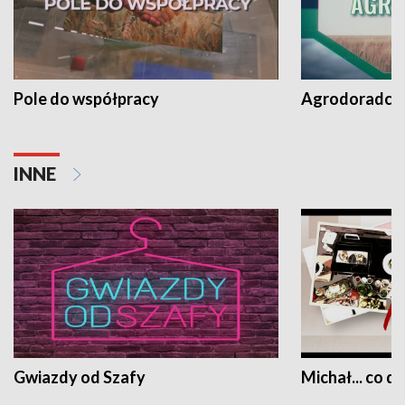
Pole do współpracy
Agrodoradcy 
INNE
Gwiazdy od Szafy
Michał... co dz