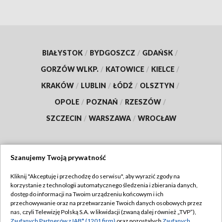
BIAŁYSTOK
/
BYDGOSZCZ
/
GDAŃSK
/
GORZÓW WLKP.
/
KATOWICE
/
KIELCE
/
KRAKÓW
/
LUBLIN
/
ŁÓDŹ
/
OLSZTYN
/
OPOLE
/
POZNAŃ
/
RZESZÓW
/
SZCZECIN
/
WARSZAWA
/
WROCŁAW
Szanujemy Twoją prywatność
Dołącz do nas:
Kliknij "Akceptuję i przechodzę do serwisu", aby wyrazić zgody na
korzystanie z technologii automatycznego śledzenia i zbierania danych,
TVP
dostęp do informacji na Twoim urządzeniu końcowym i ich
Abonament TVP
przechowywanie oraz na przetwarzanie Twoich danych osobowych przez
Regulamin TVP
nas, czyli Telewizję Polską S.A. w likwidacji (zwaną dalej również „TVP”),
Emisja w TVP
Zaufanych Partnerów z IAB* (1201 firm)
oraz pozostałych
Zaufanych
Polityka prywatności