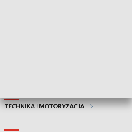
KULTURA I SZTUKA
Informator kulturalny
Drzwi do kult
TECHNIKA I MOTORYZACJA