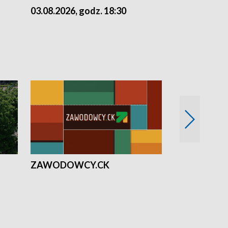
03.08.2026, godz. 18:30
02.08.2026, 
ZAWODOWCY.CK
Solidarni z U