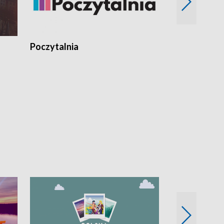
Poczytalnia
Koncerty TV