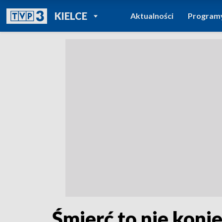
POWRÓT DO
KIELCE
Aktualności
Program
TVP REGIONY
Śmierć to nie koni