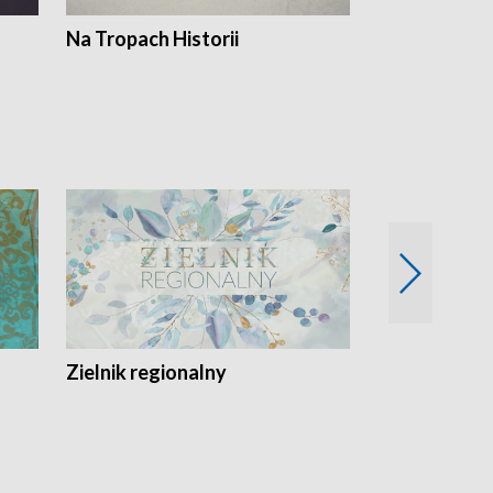
Na Tropach Historii
Szept ziemi
Zielnik regionalny
EkoLogiczni