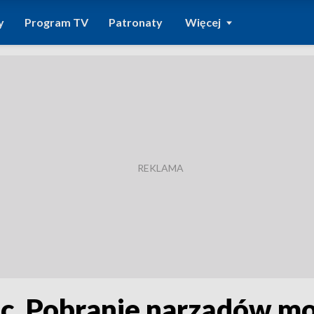
y
Program TV
Patronaty
Więcej
ec. Pobranie narządów m