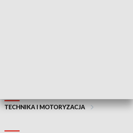
KULTURA I SZTUKA
Informator kulturalny
Drzwi do kult
TECHNIKA I MOTORYZACJA