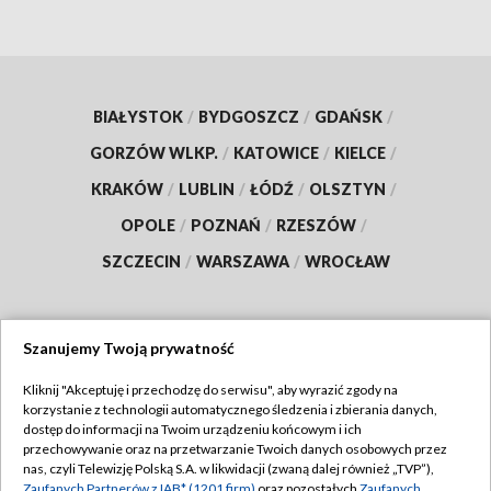
BIAŁYSTOK
/
BYDGOSZCZ
/
GDAŃSK
/
GORZÓW WLKP.
/
KATOWICE
/
KIELCE
/
KRAKÓW
/
LUBLIN
/
ŁÓDŹ
/
OLSZTYN
/
OPOLE
/
POZNAŃ
/
RZESZÓW
/
SZCZECIN
/
WARSZAWA
/
WROCŁAW
Szanujemy Twoją prywatność
Dołącz do nas:
Kliknij "Akceptuję i przechodzę do serwisu", aby wyrazić zgody na
korzystanie z technologii automatycznego śledzenia i zbierania danych,
TVP
dostęp do informacji na Twoim urządzeniu końcowym i ich
Abonament TVP
przechowywanie oraz na przetwarzanie Twoich danych osobowych przez
Regulamin TVP
nas, czyli Telewizję Polską S.A. w likwidacji (zwaną dalej również „TVP”),
Emisja w TVP
Zaufanych Partnerów z IAB* (1201 firm)
oraz pozostałych
Zaufanych
Polityka prywatności