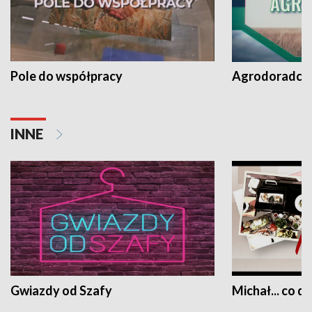
Pole do współpracy
Agrodoradcy 
INNE
Gwiazdy od Szafy
Michał... co dz