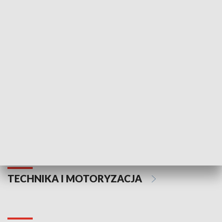
KULTURA I SZTUKA
Informator kulturalny
Drzwi do kult
TECHNIKA I MOTORYZACJA