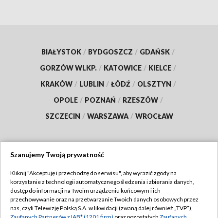
BIAŁYSTOK
/
BYDGOSZCZ
/
GDAŃSK
/
GORZÓW WLKP.
/
KATOWICE
/
KIELCE
/
KRAKÓW
/
LUBLIN
/
ŁÓDŹ
/
OLSZTYN
/
OPOLE
/
POZNAŃ
/
RZESZÓW
/
SZCZECIN
/
WARSZAWA
/
WROCŁAW
Szanujemy Twoją prywatność
Dołącz do nas:
Kliknij "Akceptuję i przechodzę do serwisu", aby wyrazić zgody na
korzystanie z technologii automatycznego śledzenia i zbierania danych,
TVP
dostęp do informacji na Twoim urządzeniu końcowym i ich
Abonament TVP
przechowywanie oraz na przetwarzanie Twoich danych osobowych przez
Regulamin TVP
nas, czyli Telewizję Polską S.A. w likwidacji (zwaną dalej również „TVP”),
Emisja w TVP
Zaufanych Partnerów z IAB* (1201 firm)
oraz pozostałych
Zaufanych
Polityka prywatności