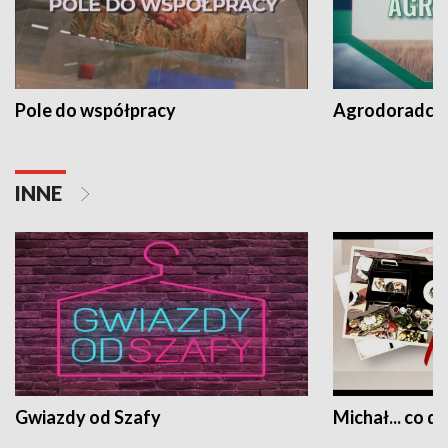
Pole do współpracy
Agrodoradcy 
INNE
Gwiazdy od Szafy
Michał... co dz