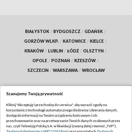
BIAŁYSTOK
/
BYDGOSZCZ
/
GDAŃSK
/
GORZÓW WLKP.
/
KATOWICE
/
KIELCE
/
KRAKÓW
/
LUBLIN
/
ŁÓDŹ
/
OLSZTYN
/
OPOLE
/
POZNAŃ
/
RZESZÓW
/
SZCZECIN
/
WARSZAWA
/
WROCŁAW
Szanujemy Twoją prywatność
Dołącz do nas:
Kliknij "Akceptuję i przechodzę do serwisu", aby wyrazić zgody na
korzystanie z technologii automatycznego śledzenia i zbierania danych,
TVP
dostęp do informacji na Twoim urządzeniu końcowym i ich
Abonament TVP
przechowywanie oraz na przetwarzanie Twoich danych osobowych przez
Regulamin TVP
nas, czyli Telewizję Polską S.A. w likwidacji (zwaną dalej również „TVP”),
Emisja w TVP
Zaufanych Partnerów z IAB* (1201 firm)
oraz pozostałych
Zaufanych
Polityka prywatności