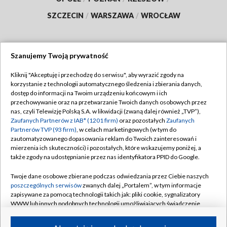
SZCZECIN
/
WARSZAWA
/
WROCŁAW
Szanujemy Twoją prywatność
Dołącz do nas:
Kliknij "Akceptuję i przechodzę do serwisu", aby wyrazić zgody na
korzystanie z technologii automatycznego śledzenia i zbierania danych,
TVP
dostęp do informacji na Twoim urządzeniu końcowym i ich
Abonament TVP
przechowywanie oraz na przetwarzanie Twoich danych osobowych przez
Regulamin TVP
nas, czyli Telewizję Polską S.A. w likwidacji (zwaną dalej również „TVP”),
Emisja w TVP
Polityka prywatności
Zaufanych Partnerów z IAB* (1201 firm)
oraz pozostałych
Zaufanych
Partnerów TVP (93 firm)
, w celach marketingowych (w tym do
Centrum informacji TVP
Moje zgody
zautomatyzowanego dopasowania reklam do Twoich zainteresowań i
mierzenia ich skuteczności) i pozostałych, które wskazujemy poniżej, a
Naziemna Telewizja Cyfrowa
Pomoc
także zgody na udostępnianie przez nas identyfikatora PPID do Google.
Sklep TVP
Biuro reklamy
Twoje dane osobowe zbierane podczas odwiedzania przez Ciebie naszych
Rada Programowa
Kontakt
poszczególnych serwisów
zwanych dalej „Portalem”, w tym informacje
zapisywane za pomocą technologii takich jak: pliki cookie, sygnalizatory
System NOS
WWW lub innych podobnych technologii umożliwiających świadczenie
dopasowanych i bezpiecznych usług, personalizację treści oraz reklam,
Informacje o nadawcy
Kanały
udostępnianie funkcji mediów społecznościowych oraz analizowanie