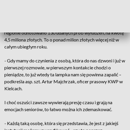
gazetki z administracji wydawane i takie informacje już
figurują – mówią seniorzy.
Ale nie wszyscy seniorzy są czujni. Od początku roku w
regionie odnotowano 130 udanych prób wyłudzeń, na kwotę
4,5 miliona złotych. To o ponad milion złotych więcej niż w
całym ubiegłym roku.
- Gdy mamy do czynienia z osobą, która do nas dzwoni i już w
pierwszej rozmowie, w pierwszym kontakcie chodzi o
pieniądze, to już wtedy ta lampka nam się powinna zapalić –
podkreśla asp. szt. Artur Majchrzak, oficer prasowy KWP w
Kielcach.
I choć oszuści zawsze wywierają presję czasu i grają na
emocjach seniorów, to łatwo można ich zdemaskować.
- Każdą taką osobę, która się przedstawia, że jest z jakiejś