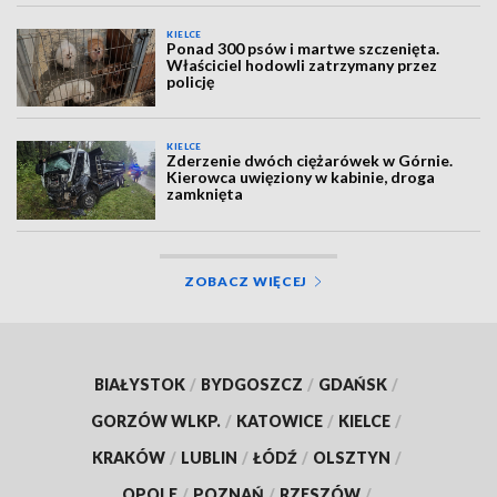
KIELCE
Ponad 300 psów i martwe szczenięta.
Właściciel hodowli zatrzymany przez
policję
KIELCE
Zderzenie dwóch ciężarówek w Górnie.
Kierowca uwięziony w kabinie, droga
zamknięta
ZOBACZ WIĘCEJ
BIAŁYSTOK
/
BYDGOSZCZ
/
GDAŃSK
/
GORZÓW WLKP.
/
KATOWICE
/
KIELCE
/
KRAKÓW
/
LUBLIN
/
ŁÓDŹ
/
OLSZTYN
/
OPOLE
/
POZNAŃ
/
RZESZÓW
/