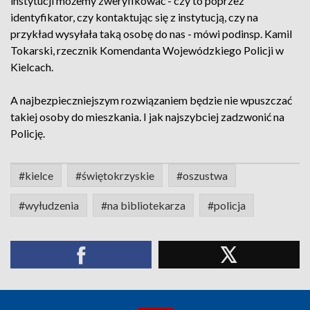
instytucji możemy zweryfikować - czy to poprzez
identyfikator, czy kontaktując się z instytucją, czy na
przykład wysyłała taką osobę do nas - mówi podinsp. Kamil
Tokarski, rzecznik Komendanta Wojewódzkiego Policji w
Kielcach.
A najbezpieczniejszym rozwiązaniem będzie nie wpuszczać
takiej osoby do mieszkania. I jak najszybciej zadzwonić na
Policję.
#kielce
#świętokrzyskie
#oszustwa
#wyłudzenia
#na bibliotekarza
#policja