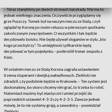
– Teraz stanęliśmy po dwóch stronach barykady. Nie ma to
jednak wielkiego znaczenia. Oczywiście przyglądamy się
grze Puszczy. Tomek był na naszym meczu ze Stalą, czyli
oglądał tę Koronę po moim retuszu w pierwszym spotkaniu
zakończonym zwycięstwem. O wszystkim i tak będzie
decydowało boisko. Nie będę używał sloganów w stylu „kto
kogo przechytrzy”. To umiejętności piłkarskie będą
decydować w tym pojedynku – podkreślił trener zespołu z
Kielc.
W ostatnim meczu ze Stalą Korona zagrała ustawieniem
trzema stoperami i dwójką wahadłowych. Zieliński nie
zdradził, czy podobnie będzie w Krakowie. – Ten system jest
doskonalony, bo skoro chcemy nim grać, to trzeba to robić.
Natomiast musimy być elastyczni i umieć przejść do
poprzednich ustawień 4-3-3 czy 4-2-3-1. Zawsze jednak
mówię, że to nie systemy grają, a zawodnicy – powiedział
Zieliński.