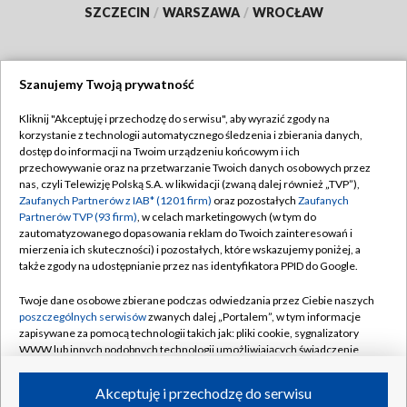
SZCZECIN
/
WARSZAWA
/
WROCŁAW
Szanujemy Twoją prywatność
Dołącz do nas:
Kliknij "Akceptuję i przechodzę do serwisu", aby wyrazić zgody na
korzystanie z technologii automatycznego śledzenia i zbierania danych,
TVP
dostęp do informacji na Twoim urządzeniu końcowym i ich
Abonament TVP
przechowywanie oraz na przetwarzanie Twoich danych osobowych przez
Regulamin TVP
nas, czyli Telewizję Polską S.A. w likwidacji (zwaną dalej również „TVP”),
Emisja w TVP
Polityka prywatności
Zaufanych Partnerów z IAB* (1201 firm)
oraz pozostałych
Zaufanych
Partnerów TVP (93 firm)
, w celach marketingowych (w tym do
Centrum informacji TVP
Moje zgody
zautomatyzowanego dopasowania reklam do Twoich zainteresowań i
mierzenia ich skuteczności) i pozostałych, które wskazujemy poniżej, a
Naziemna Telewizja Cyfrowa
Pomoc
także zgody na udostępnianie przez nas identyfikatora PPID do Google.
Sklep TVP
Biuro reklamy
Twoje dane osobowe zbierane podczas odwiedzania przez Ciebie naszych
Rada Programowa
Kontakt
poszczególnych serwisów
zwanych dalej „Portalem”, w tym informacje
zapisywane za pomocą technologii takich jak: pliki cookie, sygnalizatory
System NOS
WWW lub innych podobnych technologii umożliwiających świadczenie
dopasowanych i bezpiecznych usług, personalizację treści oraz reklam,
Informacje o nadawcy
Kanały
udostępnianie funkcji mediów społecznościowych oraz analizowanie
Akceptuję i przechodzę do serwisu
ruchu w Internecie.
Program dla prasy