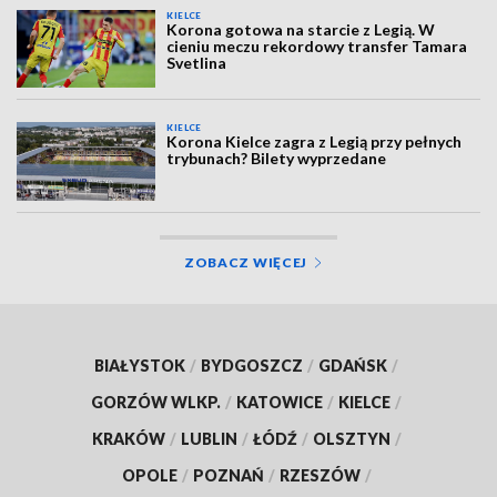
KIELCE
Korona gotowa na starcie z Legią. W
cieniu meczu rekordowy transfer Tamara
Svetlina
KIELCE
Korona Kielce zagra z Legią przy pełnych
trybunach? Bilety wyprzedane
ZOBACZ WIĘCEJ
BIAŁYSTOK
/
BYDGOSZCZ
/
GDAŃSK
/
GORZÓW WLKP.
/
KATOWICE
/
KIELCE
/
KRAKÓW
/
LUBLIN
/
ŁÓDŹ
/
OLSZTYN
/
OPOLE
/
POZNAŃ
/
RZESZÓW
/