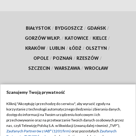
BIAŁYSTOK
/
BYDGOSZCZ
/
GDAŃSK
/
GORZÓW WLKP.
/
KATOWICE
/
KIELCE
/
KRAKÓW
/
LUBLIN
/
ŁÓDŹ
/
OLSZTYN
/
OPOLE
/
POZNAŃ
/
RZESZÓW
/
SZCZECIN
/
WARSZAWA
/
WROCŁAW
Szanujemy Twoją prywatność
Dołącz do nas:
Kliknij "Akceptuję i przechodzę do serwisu", aby wyrazić zgody na
korzystanie z technologii automatycznego śledzenia i zbierania danych,
TVP
dostęp do informacji na Twoim urządzeniu końcowym i ich
Abonament TVP
przechowywanie oraz na przetwarzanie Twoich danych osobowych przez
Regulamin TVP
nas, czyli Telewizję Polską S.A. w likwidacji (zwaną dalej również „TVP”),
Emisja w TVP
Zaufanych Partnerów z IAB* (1201 firm)
oraz pozostałych
Zaufanych
Polityka prywatności