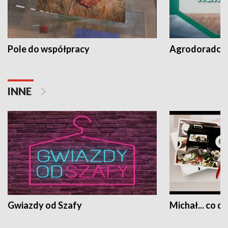
Pole do współpracy
Agrodoradcy 
INNE
Gwiazdy od Szafy
Michał... co dz