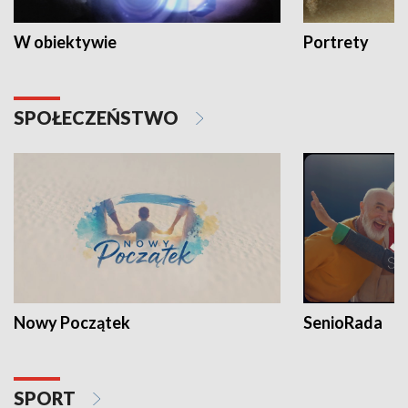
W obiektywie
Portrety
SPOŁECZEŃSTWO
Nowy Początek
SenioRada
SPORT