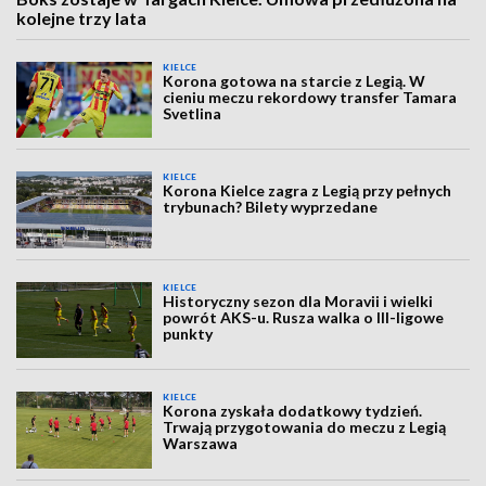
kolejne trzy lata
KIELCE
Korona gotowa na starcie z Legią. W
cieniu meczu rekordowy transfer Tamara
Svetlina
KIELCE
Korona Kielce zagra z Legią przy pełnych
trybunach? Bilety wyprzedane
KIELCE
Historyczny sezon dla Moravii i wielki
powrót AKS-u. Rusza walka o III-ligowe
punkty
KIELCE
Korona zyskała dodatkowy tydzień.
Trwają przygotowania do meczu z Legią
Warszawa