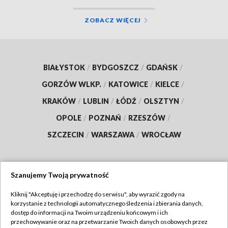
ZOBACZ WIĘCEJ
BIAŁYSTOK
/
BYDGOSZCZ
/
GDAŃSK
/
GORZÓW WLKP.
/
KATOWICE
/
KIELCE
/
KRAKÓW
/
LUBLIN
/
ŁÓDŹ
/
OLSZTYN
/
OPOLE
/
POZNAŃ
/
RZESZÓW
/
SZCZECIN
/
WARSZAWA
/
WROCŁAW
Szanujemy Twoją prywatność
Dołącz do nas:
Kliknij "Akceptuję i przechodzę do serwisu", aby wyrazić zgody na
korzystanie z technologii automatycznego śledzenia i zbierania danych,
TVP
dostęp do informacji na Twoim urządzeniu końcowym i ich
Abonament TVP
przechowywanie oraz na przetwarzanie Twoich danych osobowych przez
Regulamin TVP