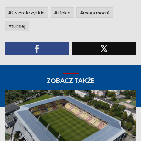
#świętokrzyskie
#kielce
#mega mocni
#turniej
ZOBACZ TAKŻE