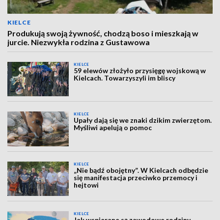
KIELCE
Produkują swoją żywność, chodzą boso i mieszkają w
jurcie. Niezwykła rodzina z Gustawowa
KIELCE
59 elewów złożyło przysięgę wojskową w
Kielcach. Towarzyszyli im bliscy
KIELCE
Upały dają się we znaki dzikim zwierzętom.
Myśliwi apelują o pomoc
KIELCE
„Nie bądź obojętny”. W Kielcach odbędzie
się manifestacja przeciwko przemocy i
hejtowi
KIELCE
Jak wspierane są zawodowe rodziny