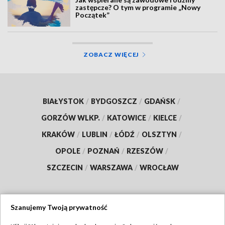
zastępcze? O tym w programie „Nowy
Początek”
ZOBACZ WIĘCEJ
BIAŁYSTOK
/
BYDGOSZCZ
/
GDAŃSK
/
GORZÓW WLKP.
/
KATOWICE
/
KIELCE
/
KRAKÓW
/
LUBLIN
/
ŁÓDŹ
/
OLSZTYN
/
OPOLE
/
POZNAŃ
/
RZESZÓW
/
SZCZECIN
/
WARSZAWA
/
WROCŁAW
Szanujemy Twoją prywatność
Dołącz do nas: