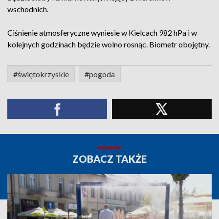
wschodnich.
Ciśnienie atmosferyczne wyniesie w Kielcach 982 hPa i w
kolejnych godzinach będzie wolno rosnąc. Biometr obojętny.
#świętokrzyskie
#pogoda
ZOBACZ TAKŻE