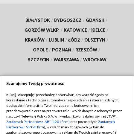
BIAŁYSTOK
/
BYDGOSZCZ
/
GDAŃSK
/
GORZÓW WLKP.
/
KATOWICE
/
KIELCE
/
KRAKÓW
/
LUBLIN
/
ŁÓDŹ
/
OLSZTYN
/
OPOLE
/
POZNAŃ
/
RZESZÓW
/
SZCZECIN
/
WARSZAWA
/
WROCŁAW
Szanujemy Twoją prywatność
Dołącz do nas:
Kliknij "Akceptuję i przechodzę do serwisu", aby wyrazić zgody na
korzystanie z technologii automatycznego śledzenia i zbierania danych,
TVP
dostęp do informacji na Twoim urządzeniu końcowym i ich
Abonament TVP
przechowywanie oraz na przetwarzanie Twoich danych osobowych przez
Regulamin TVP
nas, czyli Telewizję Polską S.A. w likwidacji (zwaną dalej również „TVP”),
Emisja w TVP
Zaufanych Partnerów z IAB* (1201 firm)
oraz pozostałych
Zaufanych
Polityka prywatności
Partnerów TVP (93 firm)
, w celach marketingowych (w tym do
Centrum informacji TVP
Moje zgody
zautomatyzowanego dopasowania reklam do Twoich zainteresowań i