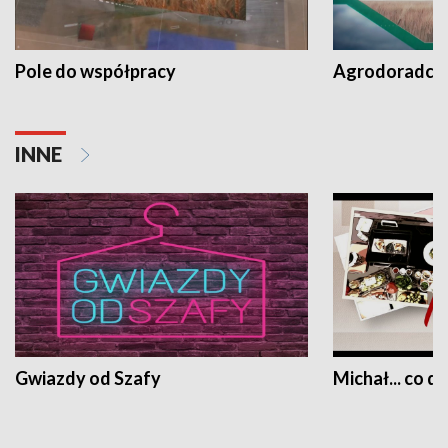
Pole do współpracy
Agrodoradcy 
INNE
Gwiazdy od Szafy
Michał... co dz