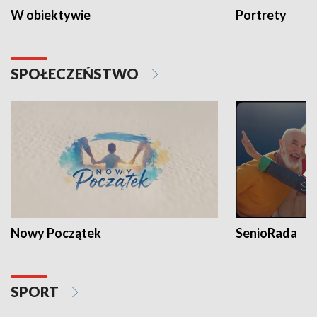
W obiektywie
Portrety
SPOŁECZEŃSTWO
Nowy Początek
SenioRada
SPORT