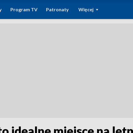
y
Program TV
Patronaty
Więcej
 idealne miejsce na letn