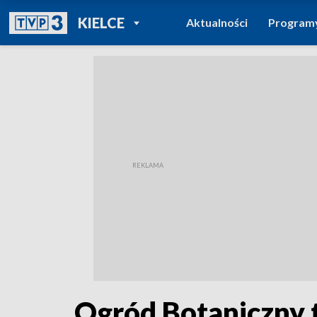
POWRÓT DO
KIELCE
Aktualności
Program
TVP REGIONY
Ogród Botaniczny to