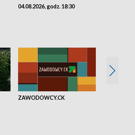
04.08.2026, godz. 18:30
03.08.2026, 
ZAWODOWCY.CK
Solidarni z U