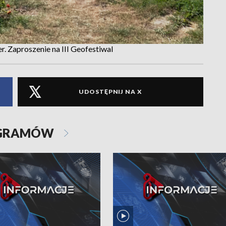
r. Zaproszenie na III Geofestiwal
UDOSTĘPNIJ NA X
OGRAMÓW