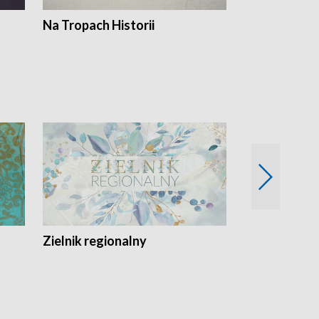
Na Tropach Historii
Szept ziemi
Zielnik regionalny
EkoLogiczni