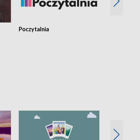
Poczytalnia
Koncerty TV