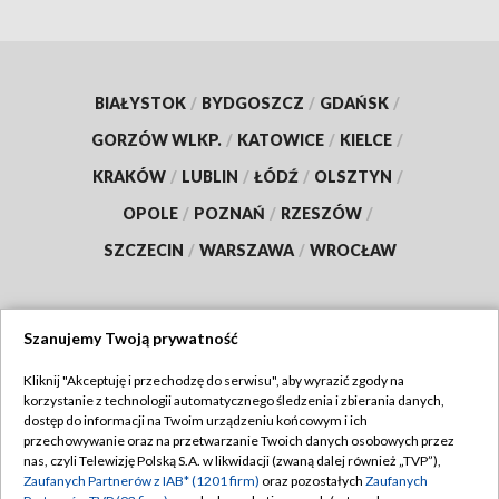
BIAŁYSTOK
/
BYDGOSZCZ
/
GDAŃSK
/
GORZÓW WLKP.
/
KATOWICE
/
KIELCE
/
KRAKÓW
/
LUBLIN
/
ŁÓDŹ
/
OLSZTYN
/
OPOLE
/
POZNAŃ
/
RZESZÓW
/
SZCZECIN
/
WARSZAWA
/
WROCŁAW
Szanujemy Twoją prywatność
Dołącz do nas:
Kliknij "Akceptuję i przechodzę do serwisu", aby wyrazić zgody na
korzystanie z technologii automatycznego śledzenia i zbierania danych,
TVP
dostęp do informacji na Twoim urządzeniu końcowym i ich
Abonament TVP
przechowywanie oraz na przetwarzanie Twoich danych osobowych przez
Regulamin TVP
nas, czyli Telewizję Polską S.A. w likwidacji (zwaną dalej również „TVP”),
Emisja w TVP
Zaufanych Partnerów z IAB* (1201 firm)
oraz pozostałych
Zaufanych
Polityka prywatności