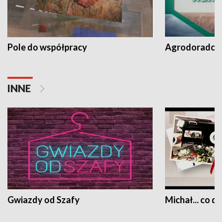
Pole do współpracy
Agrodoradcy 
INNE
Gwiazdy od Szafy
Michał... co dz