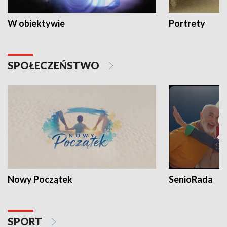
W obiektywie
Portrety
SPOŁECZEŃSTWO
Nowy Początek
SenioRada
SPORT