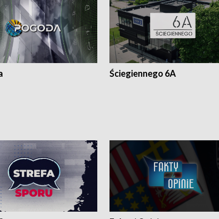
a
Ściegiennego 6A