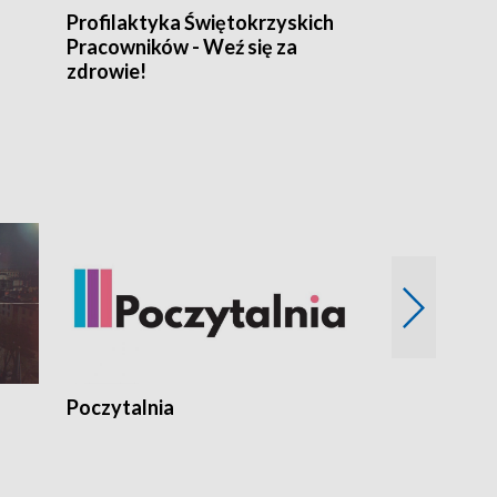
Profilaktyka Świętokrzyskich
Misja: Pacjen
Pracowników - Weź się za
zdrowie!
Poczytalnia
Koncerty TV