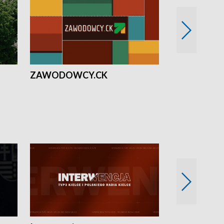
ZAWODOWCY.CK
Solidarni z U