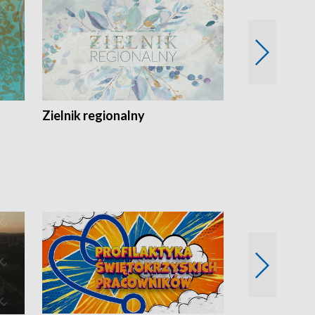
Zielnik regionalny
EkoLogiczni