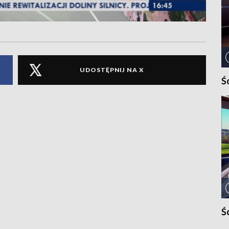
UDOSTĘPNIJ NA X
Ś
Ś