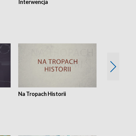
Interwencja
Fakty i Opin
Na Tropach Historii
Szept ziemi