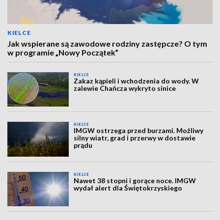
KIELCE
Jak wspierane są zawodowe rodziny zastępcze? O tym
w programie „Nowy Początek”
KIELCE
Zakaz kąpieli i wchodzenia do wody. W
zalewie Chańcza wykryto sinice
KIELCE
IMGW ostrzega przed burzami. Możliwy
silny wiatr, grad i przerwy w dostawie
prądu
KIELCE
Nawet 38 stopni i gorące noce. IMGW
wydał alert dla Świętokrzyskiego