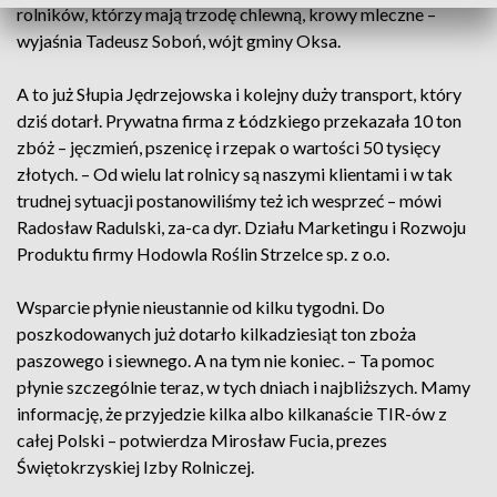
rolników, którzy mają trzodę chlewną, krowy mleczne –
wyjaśnia Tadeusz Soboń, wójt gminy Oksa.
A to już Słupia Jędrzejowska i kolejny duży transport, który
dziś dotarł. Prywatna firma z Łódzkiego przekazała 10 ton
zbóż – jęczmień, pszenicę i rzepak o wartości 50 tysięcy
złotych. – Od wielu lat rolnicy są naszymi klientami i w tak
trudnej sytuacji postanowiliśmy też ich wesprzeć – mówi
Radosław Radulski, za-ca dyr. Działu Marketingu i Rozwoju
Produktu firmy Hodowla Roślin Strzelce sp. z o.o.
Wsparcie płynie nieustannie od kilku tygodni. Do
poszkodowanych już dotarło kilkadziesiąt ton zboża
paszowego i siewnego. A na tym nie koniec. – Ta pomoc
płynie szczególnie teraz, w tych dniach i najbliższych. Mamy
informację, że przyjedzie kilka albo kilkanaście TIR-ów z
całej Polski – potwierdza Mirosław Fucia, prezes
Świętokrzyskiej Izby Rolniczej.