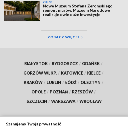
KIELCE
Nowe Muzeum Stefana Żeromskiego i
remont murów. Muzeum Narodowe
realizuje dwie duże inwestycje
ZOBACZ WIĘCEJ
BIAŁYSTOK
/
BYDGOSZCZ
/
GDAŃSK
/
GORZÓW WLKP.
/
KATOWICE
/
KIELCE
/
KRAKÓW
/
LUBLIN
/
ŁÓDŹ
/
OLSZTYN
/
OPOLE
/
POZNAŃ
/
RZESZÓW
/
SZCZECIN
/
WARSZAWA
/
WROCŁAW
Szanujemy Twoją prywatność