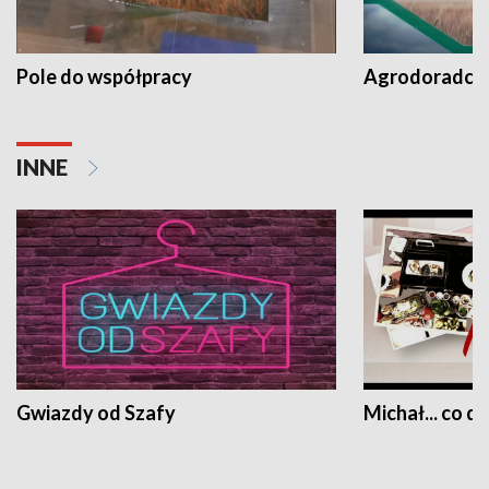
Pole do współpracy
Agrodoradcy 
INNE
Gwiazdy od Szafy
Michał... co dz