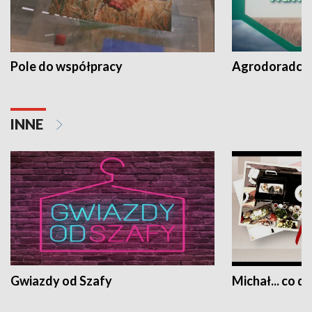
Pole do współpracy
Agrodoradcy 
INNE
Gwiazdy od Szafy
Michał... co dz