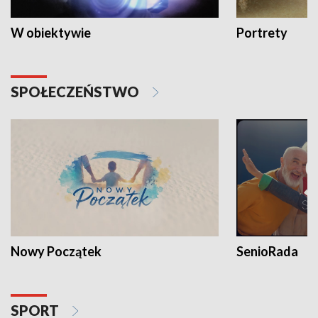
W obiektywie
Portrety
SPOŁECZEŃSTWO
Nowy Początek
SenioRada
SPORT