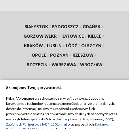
BIAŁYSTOK
/
BYDGOSZCZ
/
GDAŃSK
/
GORZÓW WLKP.
/
KATOWICE
/
KIELCE
/
KRAKÓW
/
LUBLIN
/
ŁÓDŹ
/
OLSZTYN
/
OPOLE
/
POZNAŃ
/
RZESZÓW
/
SZCZECIN
/
WARSZAWA
/
WROCŁAW
Szanujemy Twoją prywatność
Dołącz do nas:
Kliknij "Akceptuję i przechodzę do serwisu", aby wyrazić zgody na
korzystanie z technologii automatycznego śledzenia i zbierania danych,
TVP
dostęp do informacji na Twoim urządzeniu końcowym i ich
Abonament TVP
przechowywanie oraz na przetwarzanie Twoich danych osobowych przez
Regulamin TVP
nas, czyli Telewizję Polską S.A. w likwidacji (zwaną dalej również „TVP”),
Emisja w TVP
Zaufanych Partnerów z IAB* (1201 firm)
oraz pozostałych
Zaufanych
Polityka prywatności