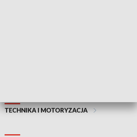
KULTURA I SZTUKA
Informator kulturalny
Drzwi do kult
TECHNIKA I MOTORYZACJA