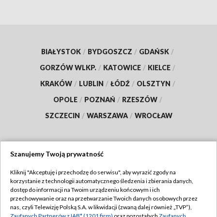
BIAŁYSTOK
/
BYDGOSZCZ
/
GDAŃSK
/
GORZÓW WLKP.
/
KATOWICE
/
KIELCE
/
KRAKÓW
/
LUBLIN
/
ŁÓDŹ
/
OLSZTYN
/
OPOLE
/
POZNAŃ
/
RZESZÓW
/
SZCZECIN
/
WARSZAWA
/
WROCŁAW
Szanujemy Twoją prywatność
Dołącz do nas:
Kliknij "Akceptuję i przechodzę do serwisu", aby wyrazić zgody na
korzystanie z technologii automatycznego śledzenia i zbierania danych,
TVP
dostęp do informacji na Twoim urządzeniu końcowym i ich
Abonament TVP
przechowywanie oraz na przetwarzanie Twoich danych osobowych przez
Regulamin TVP
nas, czyli Telewizję Polską S.A. w likwidacji (zwaną dalej również „TVP”),
Emisja w TVP
Zaufanych Partnerów z IAB* (1201 firm)
oraz pozostałych
Zaufanych
Polityka prywatności