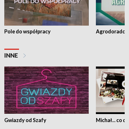
Pole do współpracy
Agrodoradcy 
INNE
Gwiazdy od Szafy
Michał... co dz