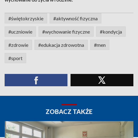
#świętokrzyskie
#aktywność fizyczna
#uczniowie
#wychowanie fizyczne
#kondycja
#zdrowie
#edukacja zdrowotna
#men
#sport
ZOBACZ TAKŻE