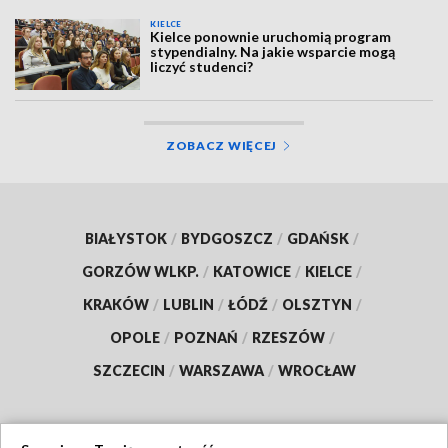
KIELCE
Kielce ponownie uruchomią program
stypendialny. Na jakie wsparcie mogą
liczyć studenci?
ZOBACZ WIĘCEJ
BIAŁYSTOK
/
BYDGOSZCZ
/
GDAŃSK
/
GORZÓW WLKP.
/
KATOWICE
/
KIELCE
/
KRAKÓW
/
LUBLIN
/
ŁÓDŹ
/
OLSZTYN
/
OPOLE
/
POZNAŃ
/
RZESZÓW
/
SZCZECIN
/
WARSZAWA
/
WROCŁAW