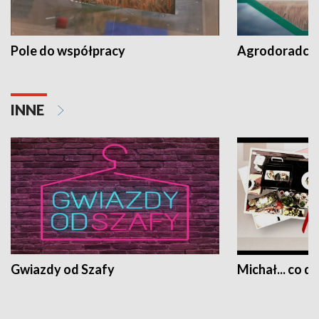
Pole do współpracy
Agrodoradcy 
INNE
Gwiazdy od Szafy
Michał... co dz