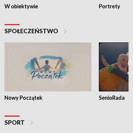
W obiektywie
Portrety
SPOŁECZEŃSTWO
Nowy Początek
SenioRada
SPORT