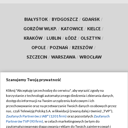
BIAŁYSTOK
/
BYDGOSZCZ
/
GDAŃSK
/
GORZÓW WLKP.
/
KATOWICE
/
KIELCE
/
KRAKÓW
/
LUBLIN
/
ŁÓDŹ
/
OLSZTYN
/
OPOLE
/
POZNAŃ
/
RZESZÓW
/
SZCZECIN
/
WARSZAWA
/
WROCŁAW
Szanujemy Twoją prywatność
Dołącz do nas:
Kliknij "Akceptuję i przechodzę do serwisu", aby wyrazić zgody na
korzystanie z technologii automatycznego śledzenia i zbierania danych,
TVP
dostęp do informacji na Twoim urządzeniu końcowym i ich
Abonament TVP
przechowywanie oraz na przetwarzanie Twoich danych osobowych przez
Regulamin TVP
nas, czyli Telewizję Polską S.A. w likwidacji (zwaną dalej również „TVP”),
Emisja w TVP
Zaufanych Partnerów z IAB* (1201 firm)
oraz pozostałych
Zaufanych
Polityka prywatności
Partnerów TVP (93 firm)
, w celach marketingowych (w tym do
Centrum informacji TVP
Moje zgody
zautomatyzowanego dopasowania reklam do Twoich zainteresowań i