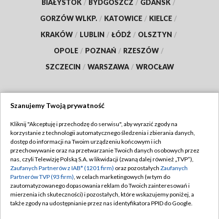
BIAŁYSTOK
/
BYDGOSZCZ
/
GDAŃSK
/
GORZÓW WLKP.
/
KATOWICE
/
KIELCE
/
KRAKÓW
/
LUBLIN
/
ŁÓDŹ
/
OLSZTYN
/
OPOLE
/
POZNAŃ
/
RZESZÓW
/
SZCZECIN
/
WARSZAWA
/
WROCŁAW
Szanujemy Twoją prywatność
Dołącz do nas:
Kliknij "Akceptuję i przechodzę do serwisu", aby wyrazić zgody na
korzystanie z technologii automatycznego śledzenia i zbierania danych,
TVP
dostęp do informacji na Twoim urządzeniu końcowym i ich
Abonament TVP
przechowywanie oraz na przetwarzanie Twoich danych osobowych przez
Regulamin TVP
nas, czyli Telewizję Polską S.A. w likwidacji (zwaną dalej również „TVP”),
Emisja w TVP
Zaufanych Partnerów z IAB* (1201 firm)
oraz pozostałych
Zaufanych
Polityka prywatności
Partnerów TVP (93 firm)
, w celach marketingowych (w tym do
Centrum informacji TVP
Moje zgody
zautomatyzowanego dopasowania reklam do Twoich zainteresowań i
mierzenia ich skuteczności) i pozostałych, które wskazujemy poniżej, a
Naziemna Telewizja Cyfrowa
Pomoc
także zgody na udostępnianie przez nas identyfikatora PPID do Google.
Sklep TVP
Biuro reklamy