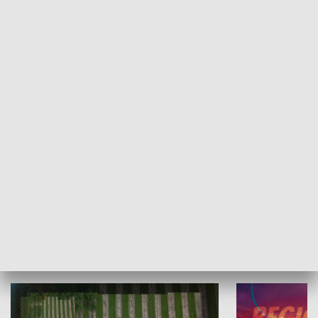
Informator kulturalny
Drzwi do kult
TECHNIKA I MOTORYZACJA
WYPOCZYNEK I REKREACJA