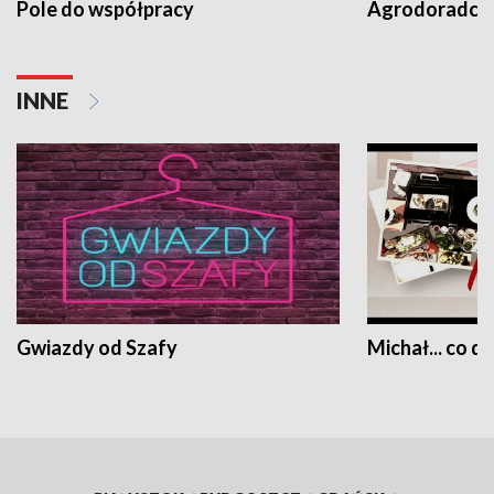
Pole do współpracy
Agrodoradcy 
INNE
Gwiazdy od Szafy
Michał... co dz