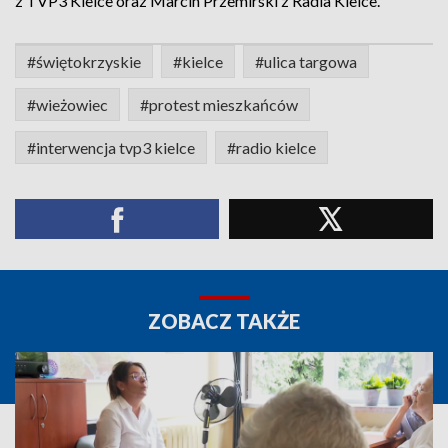
z TVP3 Kielce oraz Marcin Przemirski z Radia Kielce.
#świętokrzyskie
#kielce
#ulica targowa
#wieżowiec
#protest mieszkańców
#interwencja tvp3 kielce
#radio kielce
ZOBACZ TAKŻE