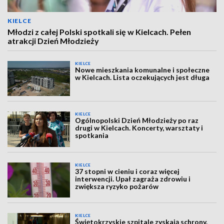
KIELCE
Młodzi z całej Polski spotkali się w Kielcach. Pełen
atrakcji Dzień Młodzieży
KIELCE
Nowe mieszkania komunalne i społeczne
w Kielcach. Lista oczekujących jest długa
KIELCE
Ogólnopolski Dzień Młodzieży po raz
drugi w Kielcach. Koncerty, warsztaty i
spotkania
KIELCE
37 stopni w cieniu i coraz więcej
interwencji. Upał zagraża zdrowiu i
zwiększa ryzyko pożarów
KIELCE
Świętokrzyskie szpitale zyskają schrony.