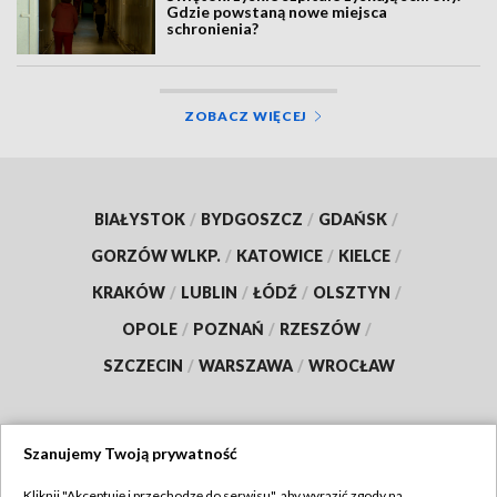
Gdzie powstaną nowe miejsca
schronienia?
ZOBACZ WIĘCEJ
BIAŁYSTOK
/
BYDGOSZCZ
/
GDAŃSK
/
GORZÓW WLKP.
/
KATOWICE
/
KIELCE
/
KRAKÓW
/
LUBLIN
/
ŁÓDŹ
/
OLSZTYN
/
OPOLE
/
POZNAŃ
/
RZESZÓW
/
SZCZECIN
/
WARSZAWA
/
WROCŁAW
Szanujemy Twoją prywatność
Dołącz do nas:
Kliknij "Akceptuję i przechodzę do serwisu", aby wyrazić zgody na