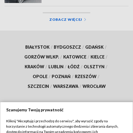
ZOBACZ WIĘCEJ
BIAŁYSTOK
/
BYDGOSZCZ
/
GDAŃSK
/
GORZÓW WLKP.
/
KATOWICE
/
KIELCE
/
KRAKÓW
/
LUBLIN
/
ŁÓDŹ
/
OLSZTYN
/
OPOLE
/
POZNAŃ
/
RZESZÓW
/
SZCZECIN
/
WARSZAWA
/
WROCŁAW
Szanujemy Twoją prywatność
Dołącz do nas:
Kliknij "Akceptuję i przechodzę do serwisu", aby wyrazić zgody na
korzystanie z technologii automatycznego śledzenia i zbierania danych,
TVP
dostęp do informacji na Twoim urządzeniu końcowym i ich