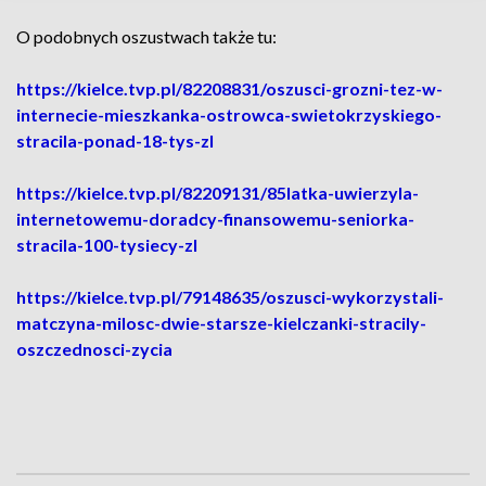
O podobnych oszustwach także tu:
https://kielce.tvp.pl/82208831/oszusci-grozni-tez-w-
internecie-mieszkanka-ostrowca-swietokrzyskiego-
stracila-ponad-18-tys-zl
https://kielce.tvp.pl/82209131/85latka-uwierzyla-
internetowemu-doradcy-finansowemu-seniorka-
stracila-100-tysiecy-zl
https://kielce.tvp.pl/79148635/oszusci-wykorzystali-
matczyna-milosc-dwie-starsze-kielczanki-stracily-
oszczednosci-zycia