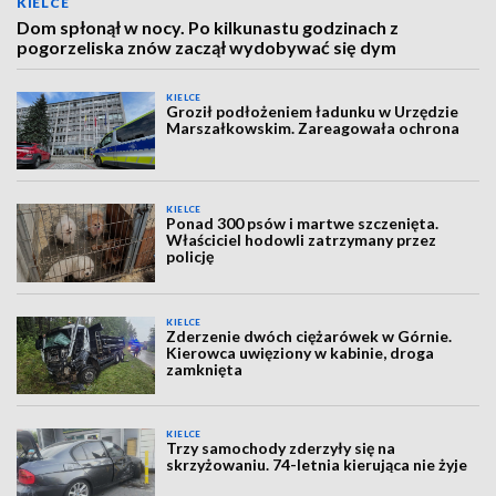
KIELCE
Dom spłonął w nocy. Po kilkunastu godzinach z
pogorzeliska znów zaczął wydobywać się dym
KIELCE
Groził podłożeniem ładunku w Urzędzie
Marszałkowskim. Zareagowała ochrona
KIELCE
Ponad 300 psów i martwe szczenięta.
Właściciel hodowli zatrzymany przez
policję
KIELCE
Zderzenie dwóch ciężarówek w Górnie.
Kierowca uwięziony w kabinie, droga
zamknięta
KIELCE
Trzy samochody zderzyły się na
skrzyżowaniu. 74-letnia kierująca nie żyje