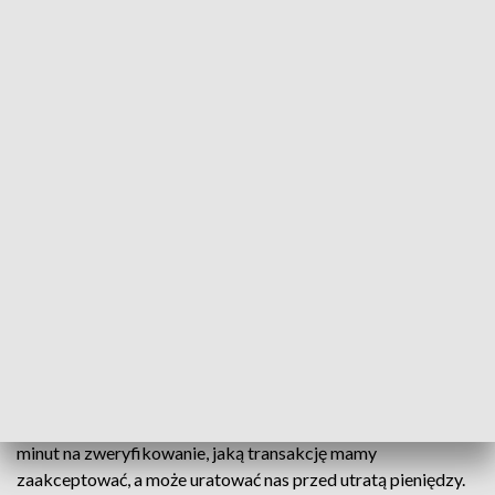
wiadomość SMS od rzekomej firmy kurierskiej, z treści
której wynikało, że musi dopłać do zamówienia, klikając w
odpowiedni link.
Ponieważ kobieta rzeczywiście oczekiwała na pilną
przesyłkę, niczego nie podejrzewając postępowała zgodnie z
otrzymanymi wskazówkami. Po kliknięciu w link została
poproszona o podanie m.in. numeru karty płatniczej i kodu
CVV.
Po wykonaniu tych poleceń kobieta sprawdziła swoje konto i
zorientowała się, że została oszukana, ponieważ z jej konta
zniknęło ponad 500 euro oraz 880 złotych
Policja apeluje o ostrożność i dokładne czytanie wiadomości
od rzekomych operatorów czy kurierów. Poświęcenie kilku
minut na zweryfikowanie, jaką transakcję mamy
zaakceptować, a może uratować nas przed utratą pieniędzy.