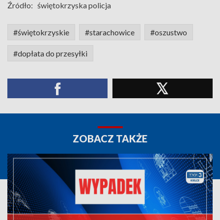
Źródło:
świętokrzyska policja
#świętokrzyskie
#starachowice
#oszustwo
#dopłata do przesyłki
ZOBACZ TAKŻE