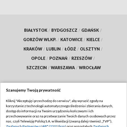
BIAŁYSTOK
/
BYDGOSZCZ
/
GDAŃSK
/
GORZÓW WLKP.
/
KATOWICE
/
KIELCE
/
KRAKÓW
/
LUBLIN
/
ŁÓDŹ
/
OLSZTYN
/
OPOLE
/
POZNAŃ
/
RZESZÓW
/
SZCZECIN
/
WARSZAWA
/
WROCŁAW
Szanujemy Twoją prywatność
Dołącz do nas:
Kliknij "Akceptuję i przechodzę do serwisu", aby wyrazić zgody na
korzystanie z technologii automatycznego śledzenia i zbierania danych,
TVP
dostęp do informacji na Twoim urządzeniu końcowym i ich
Abonament TVP
przechowywanie oraz na przetwarzanie Twoich danych osobowych przez
Regulamin TVP
nas, czyli Telewizję Polską S.A. w likwidacji (zwaną dalej również „TVP”),
Emisja w TVP
Zaufanych Partnerów z IAB* (1201 firm)
oraz pozostałych
Zaufanych
Polityka prywatności