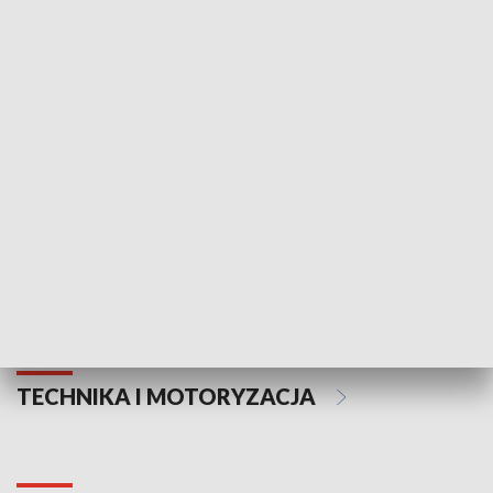
KULTURA I SZTUKA
Informator kulturalny
Drzwi do kult
TECHNIKA I MOTORYZACJA