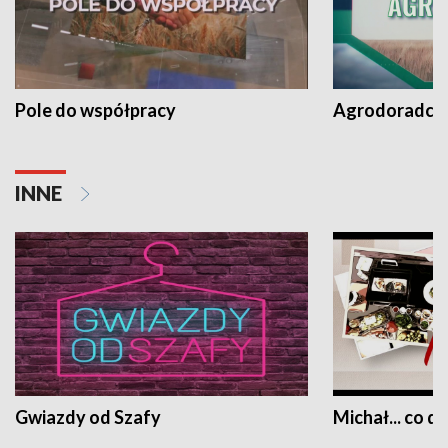
Pole do współpracy
Agrodoradcy 
INNE
Gwiazdy od Szafy
Michał... co dz