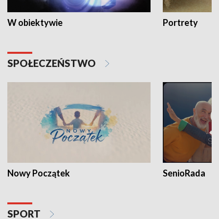
W obiektywie
Portrety
SPOŁECZEŃSTWO
Nowy Początek
SenioRada
SPORT