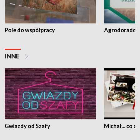
Pole do współpracy
Agrodoradcy 
INNE
Gwiazdy od Szafy
Michał... co dz