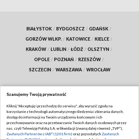
BIAŁYSTOK
/
BYDGOSZCZ
/
GDAŃSK
/
GORZÓW WLKP.
/
KATOWICE
/
KIELCE
/
KRAKÓW
/
LUBLIN
/
ŁÓDŹ
/
OLSZTYN
/
OPOLE
/
POZNAŃ
/
RZESZÓW
/
SZCZECIN
/
WARSZAWA
/
WROCŁAW
Szanujemy Twoją prywatność
Dołącz do nas:
Kliknij "Akceptuję i przechodzę do serwisu", aby wyrazić zgody na
korzystanie z technologii automatycznego śledzenia i zbierania danych,
TVP
dostęp do informacji na Twoim urządzeniu końcowym i ich
Abonament TVP
przechowywanie oraz na przetwarzanie Twoich danych osobowych przez
Regulamin TVP
nas, czyli Telewizję Polską S.A. w likwidacji (zwaną dalej również „TVP”),
Emisja w TVP
Zaufanych Partnerów z IAB* (1201 firm)
oraz pozostałych
Zaufanych
Polityka prywatności