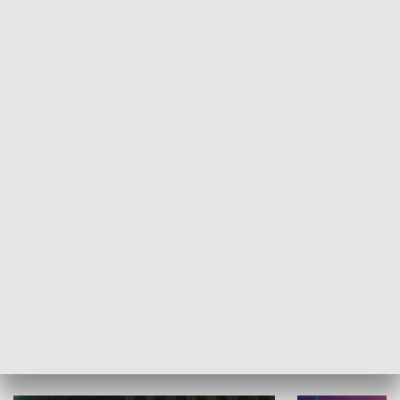
Informator kulturalny
Drzwi do kult
TECHNIKA I MOTORYZACJA
WYPOCZYNEK I REKREACJA