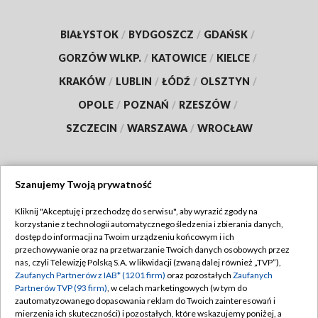
BIAŁYSTOK
/
BYDGOSZCZ
/
GDAŃSK
/
GORZÓW WLKP.
/
KATOWICE
/
KIELCE
/
KRAKÓW
/
LUBLIN
/
ŁÓDŹ
/
OLSZTYN
/
OPOLE
/
POZNAŃ
/
RZESZÓW
/
SZCZECIN
/
WARSZAWA
/
WROCŁAW
Szanujemy Twoją prywatność
Dołącz do nas:
Kliknij "Akceptuję i przechodzę do serwisu", aby wyrazić zgody na
korzystanie z technologii automatycznego śledzenia i zbierania danych,
TVP
dostęp do informacji na Twoim urządzeniu końcowym i ich
Abonament TVP
przechowywanie oraz na przetwarzanie Twoich danych osobowych przez
Regulamin TVP
nas, czyli Telewizję Polską S.A. w likwidacji (zwaną dalej również „TVP”),
Emisja w TVP
Zaufanych Partnerów z IAB* (1201 firm)
oraz pozostałych
Zaufanych
Polityka prywatności
Partnerów TVP (93 firm)
, w celach marketingowych (w tym do
Centrum informacji TVP
Moje zgody
zautomatyzowanego dopasowania reklam do Twoich zainteresowań i
mierzenia ich skuteczności) i pozostałych, które wskazujemy poniżej, a