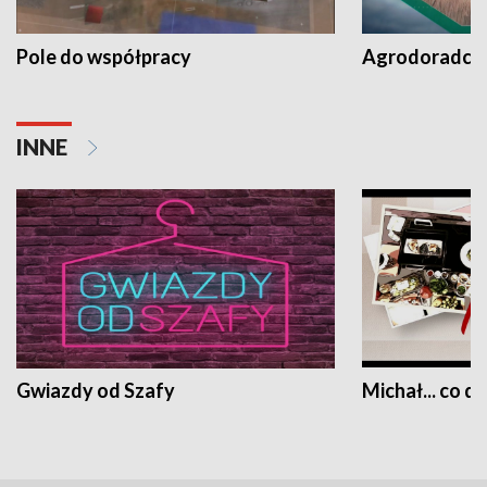
Pole do współpracy
Agrodoradcy 
INNE
Gwiazdy od Szafy
Michał... co dz