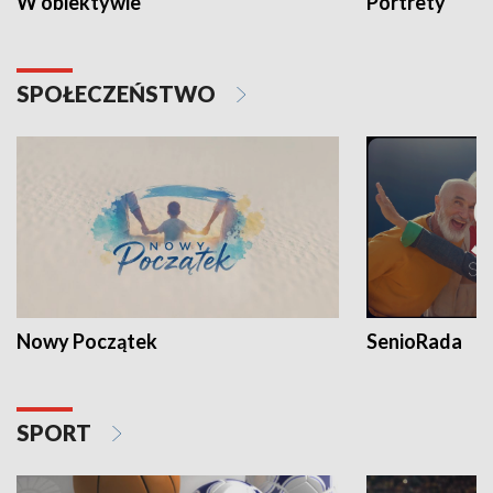
W obiektywie
Portrety
SPOŁECZEŃSTWO
Nowy Początek
SenioRada
SPORT